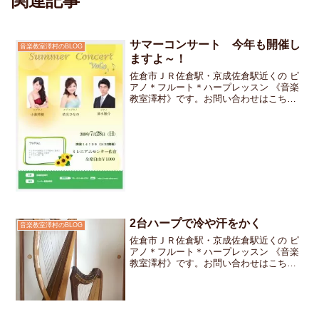
関連記事
サマーコンサート 今年も開催し
音楽教室澤村のBLOG
ますよ～！
佐倉市ＪＲ佐倉駅・京成佐倉駅近くの ピ
アノ＊フルート＊ハープレッスン 《音楽
教室澤村》です。お問い合わせはこちら
です。毎年恒例のお教室主催のコンサー
ト今年で9回目を数えました。最初は音大
に通う学生さん達から「自分たちの演奏
を聴いて貰える機会...
2台ハープで冷や汗をかく
音楽教室澤村のBLOG
佐倉市ＪＲ佐倉駅・京成佐倉駅近くの ピ
アノ＊フルート＊ハープレッスン 《音楽
教室澤村》です。お問い合わせはこちら
です。ハープのレッスンを受けてきまし
た。ハープはピアノと同じように一人で
メロディーと伴奏を奏でることができる
楽器なのですが先月「...