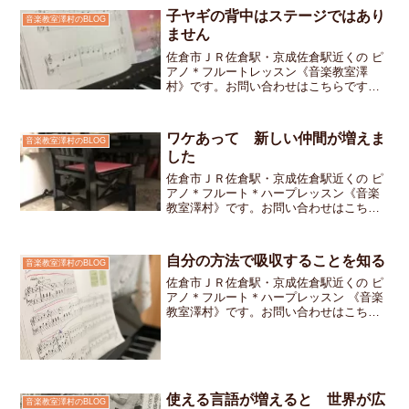
子ヤギの背中はステージではあり
音楽教室澤村のBLOG
ません
佐倉市ＪＲ佐倉駅・京成佐倉駅近くの ピ
アノ＊フルートレッスン《音楽教室澤
村》です。お問い合わせはこちらです今
週のレッスンでは「アルプス一万尺」を
練習しました最後に「ここをこんなふう
に直して、来週もう一度聴かせてね」と
ワケあって 新しい仲間が増えま
音楽教室澤村のBLOG
伝えてレッスンを終えたあ...
した
佐倉市ＪＲ佐倉駅・京成佐倉駅近くの ピ
アノ＊フルート＊ハープレッスン《音楽
教室澤村》です。お問い合わせはこちら
ですお教室のピアノの椅子が新しくなり
ました今まで使用していた椅子は塗装が
剥げかかってきているものの高低調節ロ
自分の方法で吸収することを知る
音楽教室澤村のBLOG
ック動作問題なく出来て...
佐倉市ＪＲ佐倉駅・京成佐倉駅近くの ピ
アノ＊フルート＊ハープレッスン 《音楽
教室澤村》です。お問い合わせはこちら
です。テキストが進んでいくと曲が難し
くなるだけではなく今まで見た事もない
記号に出会う事があります。同じ繰り返
しを示す記号にも色々...
使える言語が増えると 世界が広
音楽教室澤村のBLOG