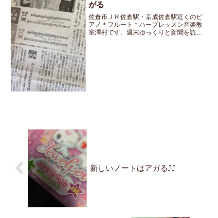
がる
佐倉市ＪＲ佐倉駅・京成佐倉駅近くのピ
アノ＊フルート＊ハープレッスン音楽教
室澤村です。週末ゆっくりと新聞を読ん
でいると「音を通じて社会環境の改善を
考える」研究が進んでいるという記事を
読みました。具体的な例として電車の発
車を知らせるメロディだけ...
新しいノートはアガる⤴⤴