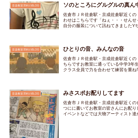
ソのところにグルグルの真ん
音楽教室澤村のBLOG
佐倉市ＪＲ佐倉駅・京成佐倉駅近くの
わせはこちらです「ねぇ・・・せんせ
自分の服装について訊ねてきましたYちゃ
ひとりの音、みんなの音
音楽教室澤村のBLOG
佐倉市ＪＲ佐倉駅・京成佐倉駅近くの
ちらですお教室に通っている中学3年
クラス全員で力を合わせて練習を重ね学校
みさスポお配りしてます
音楽教室澤村のBLOG
佐倉市ＪＲ佐倉駅・京成佐倉駅近くの
つにに書いてお教室の皆さんにお配り
イベントなどでは大物アーティスト達が