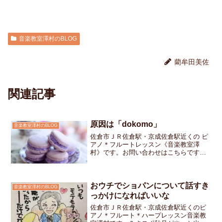
音楽教室澤村のBLOG
藺牟田美佐
関連記事
原因は「dokomo」
音楽教室澤村のBLOG
佐倉市ＪＲ佐倉駅・京成佐倉駅近くの ピ
アノ＊フルートレッスン《音楽教室澤
村》です。お問い合わせはこちらです週
末、母から「登録したいサイトがあるん
だけど、どうしてもできない」と連絡が
あり、様子を見に行きましたどれどれ…
と入力内容を確認してみる...
おウチでショパンについて話すき
音楽教室澤村のBLOG
っかけになればいいな
佐倉市ＪＲ佐倉駅・京成佐倉駅近くのピ
アノ＊フルート＊ハープレッスン音楽教