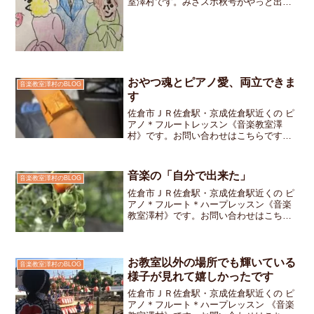
室澤村です。みさスポ秋号がやっと出来
上がりました。今週から生徒さんに順次
お渡ししていきますね。幼稚園生や小学
校低学年の生徒さんには漢字が多くて読
みにくいかも知れませんね...
おやつ魂とピアノ愛、両立できま
音楽教室澤村のBLOG
す
佐倉市ＪＲ佐倉駅・京成佐倉駅近くの ピ
アノ＊フルートレッスン《音楽教室澤
村》です。お問い合わせはこちらです小
学生の女の子ちゃん腕に巻いてきたのは
折り紙で作った腕時計針は、しっかり
「３時」を指しています「これね、いつ
音楽の「自分で出来た」
音楽教室澤村のBLOG
でもおやつの時間になるよう...
佐倉市ＪＲ佐倉駅・京成佐倉駅近くの ピ
アノ＊フルート＊ハープレッスン《音楽
教室澤村》です。お問い合わせはこちら
です小学1年生の女の子ちゃんいつもはマ
マと一緒にレッスンに来てくれますがひ
とりでお教室に入ってきましたママはレ
ッスンが終わるころに...
お教室以外の場所でも輝いている
音楽教室澤村のBLOG
様子が見れて嬉しかったです
佐倉市ＪＲ佐倉駅・京成佐倉駅近くの ピ
アノ＊フルート＊ハープレッスン 《音楽