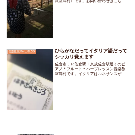
教室澤村》です。お問い合わせはこちら
です。週末には色々な場所で夏祭りが開
催されていたようです。お教室の近くの
公園からも太鼓の音と盆踊りの音楽が聴
こえてました。犬の散...
ひらがなだってイタリア語だって
音楽教室澤村のBLOG
シッカリ覚えます
佐倉市ＪＲ佐倉駅・京成佐倉駅近くのピ
アノ＊フルート＊ハープレッスン音楽教
室澤村です。イタリアはルネサンスが発
祥して色々な芸術が花開き現在の楽器の
原型が生まれたそんな歴史な背景がある
為音楽用語にはイタリア語が多く使われ
ています。4月はお教室の...