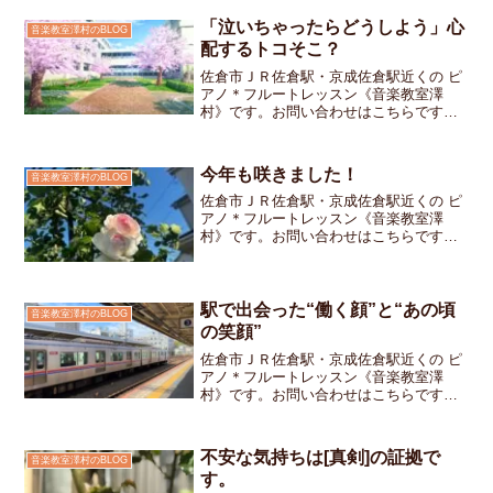
「泣いちゃったらどうしよう」心
音楽教室澤村のBLOG
配するトコそこ？
佐倉市ＪＲ佐倉駅・京成佐倉駅近くの ピ
アノ＊フルートレッスン《音楽教室澤
村》です。お問い合わせはこちらです小
学校の卒業式で、在校生の歌の伴奏を任
された5年生の生徒さんレッスンのときに
「卒業式で泣いちゃって、弾けなくなっ
今年も咲きました！
音楽教室澤村のBLOG
たらどうしよう…」そん...
佐倉市ＪＲ佐倉駅・京成佐倉駅近くの ピ
アノ＊フルートレッスン《音楽教室澤
村》です。お問い合わせはこちらです庭
のバラが、今年も綺麗に咲きました少し
ずつ蕾がふくらみ葉っぱの色が変わり毎
日眺めながら、「まだかな、もうすぐか
な」と楽しみにしていまし...
駅で出会った“働く顔”と“あの頃
音楽教室澤村のBLOG
の笑顔”
佐倉市ＪＲ佐倉駅・京成佐倉駅近くの ピ
アノ＊フルートレッスン《音楽教室澤
村》です。お問い合わせはこちらです駅
の改札を抜けたところですれ違いざまに
キリッとした表情の女性と目が合いまし
たあ、かっこいいな…と思ったその瞬
不安な気持ちは[真剣]の証拠で
音楽教室澤村のBLOG
間、「あっ！」と、ふたり同...
す。