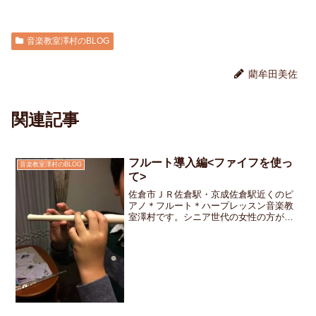
音楽教室澤村のBLOG
藺牟田美佐
関連記事
フルート導入編<ファイフを使っ
音楽教室澤村のBLOG
て>
佐倉市ＪＲ佐倉駅・京成佐倉駅近くのピ
アノ＊フルート＊ハープレッスン音楽教
室澤村です。シニア世代の女性の方がフ
ルートの体験レッスンにいらして下さい
ました。「マンツーマンレッスンだから
自分のペースでゆっくりと進めることが
出来そう！」と早速ご入会...