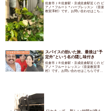
佐倉市ＪＲ佐倉駅・京成佐倉駅近くの ピ
アノ＊フルート＊ハープレッスン 《音楽
教室澤村》です。お問い合わせはこちら
です。新学期に入って新しい環境がはじ
まり「クラス替えして仲良しのお友達と
別のクラスになっちゃった」とか「大好
きな担任の先生が変わ...
スパイスの効いた旅、最後は“予
音楽教室澤村のBLOG
定外”という名の隠し味付き
佐倉市ＪＲ佐倉駅・京成佐倉駅近くの ピ
アノ＊フルートレッスン《音楽教室澤
村》です。お問い合わせはこちらです空
港を出た瞬間に「ようこそ」って言って
くれているような南国の風夜中に着いた
スリランカは湿度も熱気も人の気配も全
部が“生きてる”感じでし...