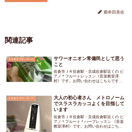
藺牟田美佐
関連記事
サワーオニオン常備民として思う
音楽教室澤村のBLOG
こと
佐倉市ＪＲ佐倉駅・京成佐倉駅近くの ピ
アノ＊フルートレッスン《音楽教室澤
村》です。お問い合わせはこちらです最
近、Calbee のポテトチップスのパッケー
ジが白黒になるというニュースを見まし
た私は昔からあるオレンジ色の「うすし
大人の初心者さん メトロノーム
音楽教室澤村のBLOG
お味」も黄色の「...
でスラスラカッコよくを目指して
います
佐倉市ＪＲ佐倉駅・京成佐倉駅近くの ピ
アノ＊フルート＊ハープレッスン 《音楽
教室澤村》です。お問い合わせはこちら
です。今日のレッスンは大人の生徒さん