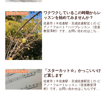
ワクワクしているこの時期からレ
音楽教室澤村のBLOG
ッスンを始めてみませんか？
佐倉市ＪＲ佐倉駅・京成佐倉駅近くの ピ
アノ＊フルート＊ハープレッスン 《音楽
教室澤村》です。お問い合わせはこちら
です新学期がスタートしたらピアノを習
わせてみようかな・・・とお考え中の親
御さま。新しい環境が始まると子どもた
ちは緊張の毎日です。...
「スターカット☆」かっこいいけ
音楽教室澤村のBLOG
ど直します
佐倉市ＪＲ佐倉駅・京成佐倉駅近くの ピ
アノ＊フルートレッスン《音楽教室澤
村》です。お問い合わせはこちらです先
日のレッスン中のこと。一生懸命楽譜を
見ていた生徒さんがふと顔を上げて、真
剣な表情でこう言いました。「せんせ
い、ここスターカット？」ん...