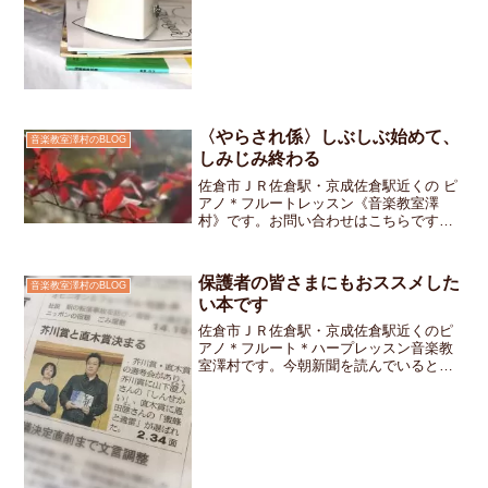
からのスタートでした。お教室に入って
いらしてから「あのぉ～ これ買ったん
ですが・・・」とカバ...
〈やらされ係〉しぶしぶ始めて、
音楽教室澤村のBLOG
しみじみ終わる
佐倉市ＪＲ佐倉駅・京成佐倉駅近くの ピ
アノ＊フルートレッスン《音楽教室澤
村》です。お問い合わせはこちらです小
学生の音楽集会も中学生の合唱コンクー
ルもひと段落お教室の“伴奏者さん達”もい
つものテキストに戻ってきました10月
保護者の皆さまにもおススメした
音楽教室澤村のBLOG
頃、中学生の伴奏者さ...
い本です
佐倉市ＪＲ佐倉駅・京成佐倉駅近くのピ
アノ＊フルート＊ハープレッスン音楽教
室澤村です。今朝新聞を読んでいると、
芥川賞と直木賞が決まったという記事が
載っていました。直木賞に決まった 恩
田陸さんの「蜂蜜と遠雷」は私も読んだ
ことのある作品で生き方も...