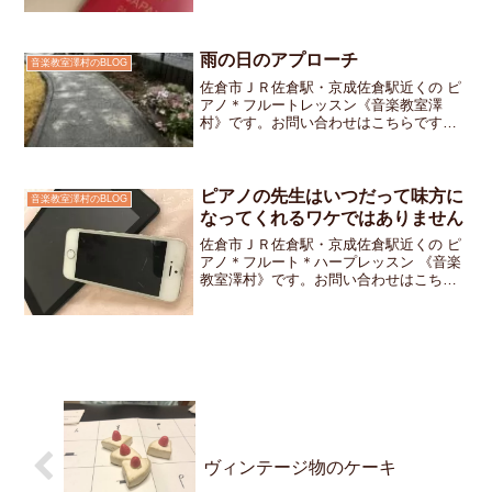
スポートの更新をオンラインで行いまし
た想像以上にあっさり完了して、拍子抜
けするほど申請窓口は自転車で5分ほどの
距離行こうと思えばすぐ...
雨の日のアプローチ
音楽教室澤村のBLOG
佐倉市ＪＲ佐倉駅・京成佐倉駅近くの ピ
アノ＊フルートレッスン《音楽教室澤
村》です。お問い合わせはこちらですレ
ッスンが終わって、「ありがとうござい
ました」とご挨拶をしてお教室のドアを
開け玄関へ向かった生徒さんいつもなら
そのまま門へ歩いていく姿...
ピアノの先生はいつだって味方に
音楽教室澤村のBLOG
なってくれるワケではありません
佐倉市ＪＲ佐倉駅・京成佐倉駅近くの ピ
アノ＊フルート＊ハープレッスン 《音楽
教室澤村》です。お問い合わせはこちら
です。お教室にはいつもニコニコ笑顔で
来る生徒さんばかりではありません。
「スマホを買って貰いたいのにダメって
言われたの～」とふくれ...
ヴィンテージ物のケーキ