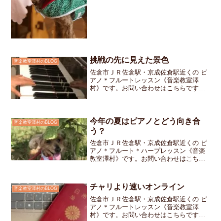
返っています。3月に...
挑戦の先に見えた景色
音楽教室澤村のBLOG
佐倉市ＪＲ佐倉駅・京成佐倉駅近くの ピ
アノ＊フルートレッスン《音楽教室澤
村》です。お問い合わせはこちらです夏
休み前にあったクラス内での合唱コンク
ールの伴奏者オーディション挑戦した中
学生さん見事に伴奏者に選ばれました誰
にでもできることではない...
今年の夏はピアノとどう向き合
音楽教室澤村のBLOG
う？
佐倉市ＪＲ佐倉駅・京成佐倉駅近くの ピ
アノ＊フルート＊ハープレッスン《音楽
教室澤村》です。お問い合わせはこちら
です私のお教室ではレッスン当日の朝
10:00までに連絡を頂ければ振り替えレッ
スンをするお約束になっています塾や部
チャリより速いオンライン
音楽教室澤村のBLOG
活他の習い事や旅行...
佐倉市ＪＲ佐倉駅・京成佐倉駅近くの ピ
アノ＊フルートレッスン《音楽教室澤
村》です。お問い合わせはこちらですパ