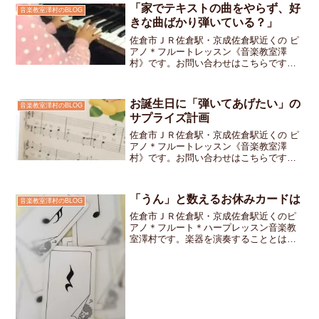
「家でテキストの曲をやらず、好
音楽教室澤村のBLOG
きな曲ばかり弾いている？」
佐倉市ＪＲ佐倉駅・京成佐倉駅近くの ピ
アノ＊フルートレッスン《音楽教室澤
村》です。お問い合わせはこちらです生
徒さんのお母さまから「家ではテキスト
の曲をやらず、好きな曲ばかり弾いてし
まうんです」とご相談をいただきました
お誕生日に「弾いてあげたい」の
音楽教室澤村のBLOG
お教室に通っている子ども...
サプライズ計画
佐倉市ＪＲ佐倉駅・京成佐倉駅近くの ピ
アノ＊フルートレッスン《音楽教室澤
村》です。お問い合わせはこちらです春
から小学校に入学の女の子ちゃん入学前
にピアノレッスンをスタートしましたた
くさんの事を吸収してグングン成長して
「うん」と数えるお休みカードは
音楽教室澤村のBLOG
います「新しい事を学ぶこ...
佐倉市ＪＲ佐倉駅・京成佐倉駅近くのピ
アノ＊フルート＊ハープレッスン音楽教
室澤村です。楽器を演奏することとは
「指が動く」とか「楽譜が読める」以外
にももっと色々なお勉強が必要です。私
のお教室は、個人レッスンですのでそれ
ぞれの生徒さんに合わせたメ...