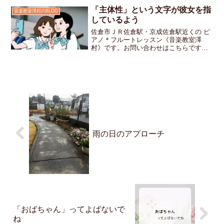
「主体性」という文字が彼女を指
音楽教室澤村のBLOG
しているよう
佐倉市ＪＲ佐倉駅・京成佐倉駅近くの ピ
アノ＊フルートレッスン《音楽教室澤
村》です。お問い合わせはこちらです卒
業を控えた中学生の子が「お友だちと撮
ったんだよ」と教室での写真を見せてく
れました思い思いのポーズ、弾ける笑顔
その奥に、黒板の上の一文...
雨の日のアプローチ
「おばちゃん」ってよばないで
ね