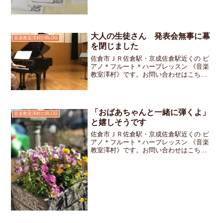
大人の生徒さん 発表会無事に幕
音楽教室澤村のBLOG
を閉じました
佐倉市ＪＲ佐倉駅・京成佐倉駅近くの ピ
アノ＊フルート＊ハープレッスン 《音楽
教室澤村》です。お問い合わせはこちら
です。今週は大人の生徒さん達の発表会
が開催されました。演奏する方からは
「私はこの楽器のこんなところが好き」
「この曲が好き」が存分...
「おばあちゃんと一緒に弾くよ」
音楽教室澤村のBLOG
と嬉しそうです
佐倉市ＪＲ佐倉駅・京成佐倉駅近くの ピ
アノ＊フルート＊ハープレッスン 《音楽
教室澤村》です。お問い合わせはこちら
です。4月に開催されるフレンドリーシッ
プコンサートに向けてチョットずつ準備
が進んでいます。「春休みにおばあちゃ
んに会って一緒に練...