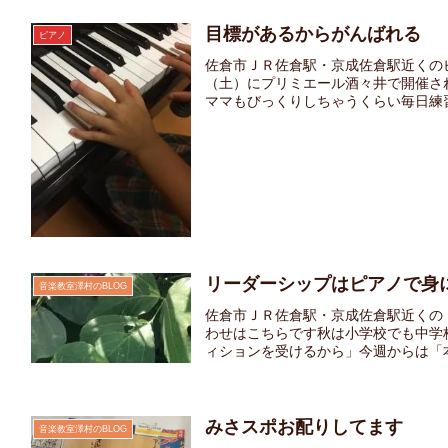
目標があるからがんばれる
ピアノ
佐倉市ＪＲ佐倉駅・京成佐倉駅近くのピ
（土）にプリミエール酒々井で開催さ
ママもびっくりしちゃうくらい毎日練習を
リーダーシップはピアノで身
音楽教室澤村のBLOG
佐倉市ＪＲ佐倉駅・京成佐倉駅近くの
わせはこちらです秋は小学校でも中学
ィションを受けるから」今週からは「本
みさスポお配りしてます
音楽教室澤村のBLOG