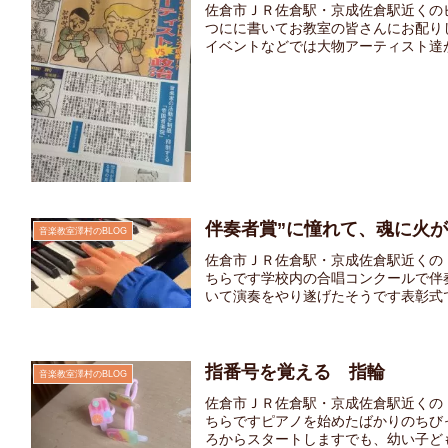
佐倉市ＪＲ佐倉駅・京成佐倉駅近くの
つにに書いてお教室の皆さんにお配り
イベントなどでは大物アーティスト達が
伴奏者賞”に憧れて、魂に火
音楽教室澤村のBLOG
佐倉市ＪＲ佐倉駅・京成佐倉駅近くの
ちらです学校内の合唱コンクールで伴
いて演奏をやり遂げたそうです表彰式で3
指番号を覚える 指輪
音楽教室澤村のBLOG
佐倉市ＪＲ佐倉駅・京成佐倉駅近くの
ちらですピアノを始めたばかりのちび
ろからスタートしますでも、幼い子ども