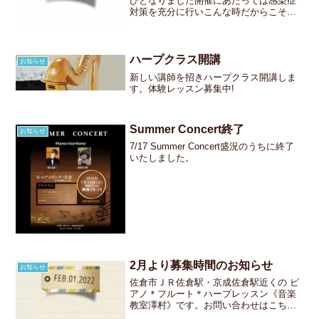
びとなりました開催にあたっては感染症
対策を充分に行いこんな時だからこそ
皆さまにとって楽しいイベントにしたい
と考えております発表会ではステージで
演奏をしたりお友達の演奏を聴いたり音
楽の勉強をする人にとって...
ハープクラス開講
お知らせ
新しい講師を招きハープクラス開講しま
す。体験レッスン募集中!
Summer Concert終了
お知らせ
7/17 Summer Concert盛況のうちに終了
いたしました。
2月より募集時間のお知らせ
お知らせ
佐倉市ＪＲ佐倉駅・京成佐倉駅近くの ピ
アノ＊フルート＊ハープレッスン《音楽
教室澤村》です。お問い合わせはこちら
です只今のレッスンの募集枠月曜日/JＲ