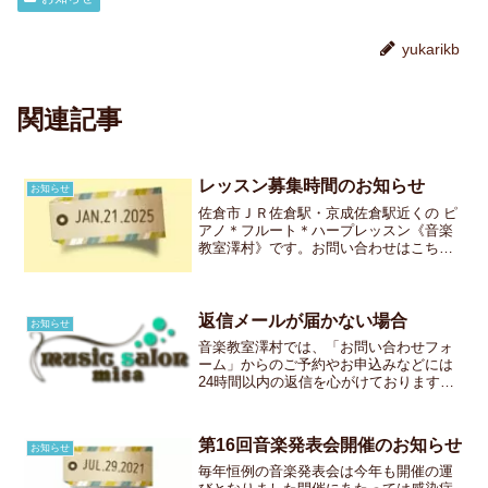
yukarikb
関連記事
レッスン募集時間のお知らせ
お知らせ
佐倉市ＪＲ佐倉駅・京成佐倉駅近くの ピ
アノ＊フルート＊ハープレッスン《音楽
教室澤村》です。お問い合わせはこちら
ですレッスンの空き情報はコチラよりご
確認ください事前に、体験レッスン＆面
談をさせていただきますLＩＮＥからもお
気軽にお問合せ下さい
返信メールが届かない場合
お知らせ
音楽教室澤村では、「お問い合わせフォ
ーム」からのご予約やお申込みなどには
24時間以内の返信を心がけております。
もし、24時間以内に返信がない場合は、
お手数ですが以下をご確認の上再度ご連
絡をくださいますようお願いいたしま
第16回音楽発表会開催のお知らせ
お知らせ
す。◆記載したメールア...
毎年恒例の音楽発表会は今年も開催の運