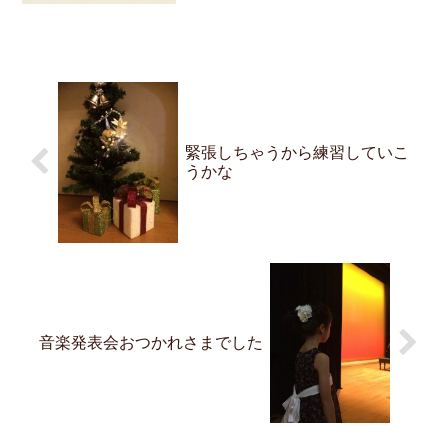
教室 16:30 17:00 ↑2枠つながったお
時間です ごきょうだいや仲の良いお
友だち同...
緊張しちゃうから練習していこ
うかな
音楽発表会おつかれさまでした