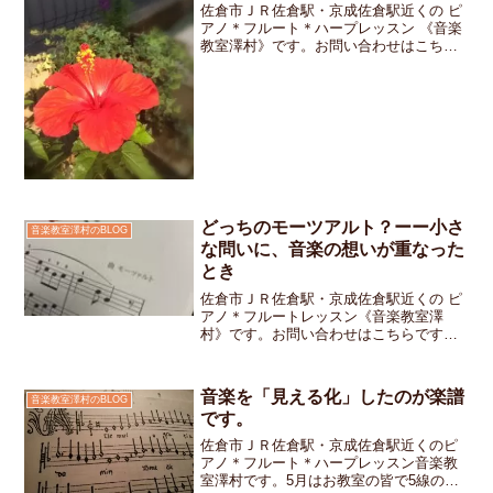
佐倉市ＪＲ佐倉駅・京成佐倉駅近くの ピ
アノ＊フルート＊ハープレッスン 《音楽
教室澤村》です。お問い合わせはこちら
です。お教室も今日から16日まで夏休み
です。「お盆休みはおじいちゃん おば
あちゃんのおウチに行くんだよママが使
っていたピアノがあ...
どっちのモーツアルト？ーー小さ
音楽教室澤村のBLOG
な問いに、音楽の想いが重なった
とき
佐倉市ＪＲ佐倉駅・京成佐倉駅近くの ピ
アノ＊フルートレッスン《音楽教室澤
村》です。お問い合わせはこちらです
「次はモーツァルトの作品だね」と言い
ながらページをめくったとき小学生の女
の子ちゃんがふと、こう聞いてきました
音楽を「見える化」したのが楽譜
音楽教室澤村のBLOG
「どっちのモーツァルト？」...
です。
佐倉市ＪＲ佐倉駅・京成佐倉駅近くのピ
アノ＊フルート＊ハープレッスン音楽教
室澤村です。5月はお教室の皆で5線の最