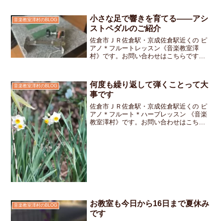
ブに行くんだよ。そんな話をレッスンの
ときに教えてくれた生徒さんライブ当日
小さな足で響きを育てる——アシ
音楽教室澤村のBLOG
は、少し早めに会場へ行っ...
ストペダルのご紹介
佐倉市ＪＲ佐倉駅・京成佐倉駅近くの ピ
アノ＊フルートレッスン《音楽教室澤
村》です。お問い合わせはこちらです先
日の発表会ではちびっ子ちゃんが上手に
ペダルを使って演奏してくれましたその
姿を見た保護者の方から「ピアノに装着
何度も繰り返して弾くことって大
音楽教室澤村のBLOG
したあれは何ですか？」と...
事です
佐倉市ＪＲ佐倉駅・京成佐倉駅近くの ピ
アノ＊フルート＊ハープレッスン 《音楽
教室澤村》です。お問い合わせはこちら
です。4月に開催されるフレンドリーシッ
プコンサートで「お友達と一緒に連弾を
するよ」という生徒さんの中には「もう
最後までスラスラ弾...
お教室も今日から16日まで夏休み
音楽教室澤村のBLOG
です