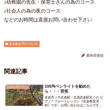
♪幼稚園の先生・保育士さんの為のコース
♪社会人の為の夜のコース
などのお時間は直接お問い合わせ下さい
音楽教室澤村のBLOG
藺牟田美佐
関連記事
100均ペンライトを勧めた
音楽教室澤村のBLOG
ら・・・苦笑
佐倉市ＪＲ佐倉駅・京成佐倉駅近くの ピ
アノ＊フルートレッスン《音楽教室澤
村》です。お問い合わせはこちらですお
友だちと、大好きなアーティストのライ