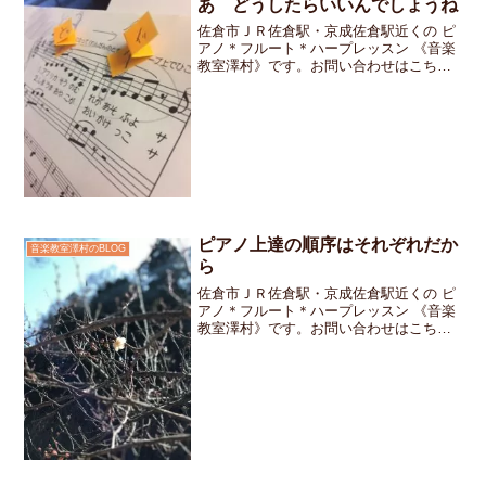
あ どうしたらいいんでしょうね
佐倉市ＪＲ佐倉駅・京成佐倉駅近くの ピ
アノ＊フルート＊ハープレッスン 《音楽
教室澤村》です。お問い合わせはこちら
です。指使いを間違えたままおウチで練
習を積み重ねたHちゃん。レッスン時に指
摘してもシッカリと練習をしてきた分だ
け中々 正しい指使...
ピアノ上達の順序はそれぞれだか
音楽教室澤村のBLOG
ら
佐倉市ＪＲ佐倉駅・京成佐倉駅近くの ピ
アノ＊フルート＊ハープレッスン 《音楽
教室澤村》です。お問い合わせはこちら
です「こぶたとたぬきが弾けるよ！」
「よろしくお願いします」とご挨拶をし
てピアノの前に座るとKちゃんはいきなり
弾き始めました。幼稚...