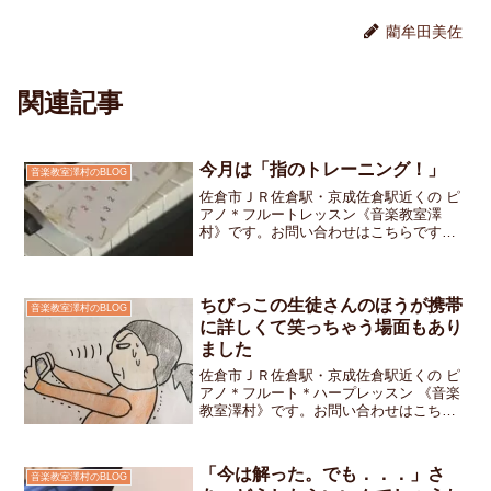
藺牟田美佐
関連記事
今月は「指のトレーニング！」
音楽教室澤村のBLOG
佐倉市ＪＲ佐倉駅・京成佐倉駅近くの ピ
アノ＊フルートレッスン《音楽教室澤
村》です。お問い合わせはこちらですま
だ3月なのに半袖でレッスンにやってくる
ちびっ子ちゃん達もチラホラいた先週と
は打って変わって4月に入って急に寒さが
戻ってきました「指が...
ちびっこの生徒さんのほうが携帯
音楽教室澤村のBLOG
に詳しくて笑っちゃう場面もあり
ました
佐倉市ＪＲ佐倉駅・京成佐倉駅近くの ピ
アノ＊フルート＊ハープレッスン 《音楽
教室澤村》です。お問い合わせはこちら
です。12月に開催される発表会に演奏す
る曲が「楽譜を見ないで最後まで弾ける
ようになったよ」という生徒さんからお
「今は解った。でも．．．」さ
音楽教室澤村のBLOG
じぎ→ピアノを弾く...