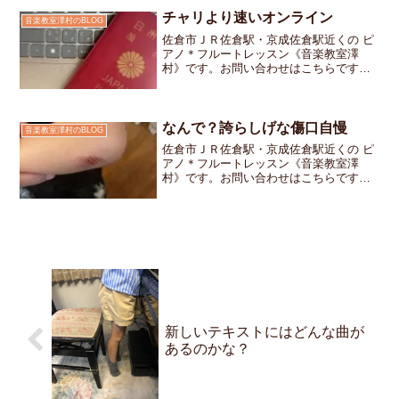
チャリより速いオンライン
音楽教室澤村のBLOG
佐倉市ＪＲ佐倉駅・京成佐倉駅近くの ピ
アノ＊フルートレッスン《音楽教室澤
村》です。お問い合わせはこちらですパ
スポートの更新をオンラインで行いまし
た想像以上にあっさり完了して、拍子抜
けするほど申請窓口は自転車で5分ほどの
距離行こうと思えばすぐ...
なんで？誇らしげな傷口自慢
音楽教室澤村のBLOG
佐倉市ＪＲ佐倉駅・京成佐倉駅近くの ピ
アノ＊フルートレッスン《音楽教室澤
村》です。お問い合わせはこちらです連
休明けのレッスンでは、みんなそれぞれ
楽しい時間を過ごした様子をたくさん聞
かせてくれました「お出かけした！」
「いっぱい遊んだ！」「○○...
新しいテキストにはどんな曲が
あるのかな？