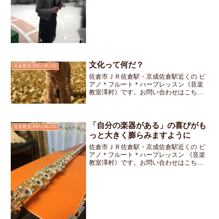
に参加してきました。ダンスやバレエ、
空手や合気道などの発...
文化って何だ？
音楽教室澤村のBLOG
佐倉市ＪＲ佐倉駅・京成佐倉駅近くの ピ
アノ＊フルート＊ハープレッスン《音楽
教室澤村》です。お問い合わせはこちら
です今日は「文化の日」祝日なのでお教
室はお休みです文化っていったい何なん
でしょう・・・？調べてみると人が作り
出した考え方や楽しみの...
「自分の楽器がある」の喜びがも
音楽教室澤村のBLOG
っと大きく膨らみますように
佐倉市ＪＲ佐倉駅・京成佐倉駅近くの ピ
アノ＊フルート＊ハープレッスン 《音楽
教室澤村》です。お問い合わせはこちら
です。「ふふふっ！」Aちゃん満面の笑み
でレッスン室の扉を開けました。「じゃ
～んっ！！」「新しいフルートが到着し
たんです～！」と本...