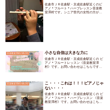
佐倉市ＪＲ佐倉駅・京成佐倉駅近くのピ
アノ＊フルート＊ハープレッスン音楽教
室澤村です。シニア世代の女性の方がフ
ルートの体験レッスンにいらして下さい
ました。「マンツーマンレッスンだから
自分のペースでゆっくりと進めることが
出来そう！」と早速ご入会...
小さな自信は大きな力に
音楽教室澤村のBLOG
佐倉市ＪＲ佐倉駅・京成佐倉駅近くの ピ
アノ＊フルートレッスン《音楽教室澤
村》です。お問い合わせはこちらですレ
ッスンの終わりに次にチャレンジする曲
のページを開きましたぴあのどりーむ３
の「ふうせんのさんぽ」「わぁ、スラー
がたくさん書いてあるね」...
こ・・・これは！！！ピアノじゃ
音楽教室澤村のBLOG
ない・・・
佐倉市ＪＲ佐倉駅・京成佐倉駅近くの ピ
アノ＊フルート＊ハープレッスン 《音楽
教室澤村》です。お問い合わせはこちら
です。週末は成田のイオンモールで開催
されていた「クリスマスキッズフェス」