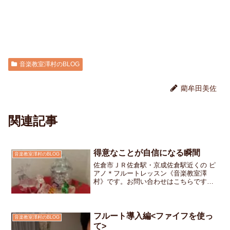
音楽教室澤村のBLOG
藺牟田美佐
関連記事
得意なことが自信になる瞬間
音楽教室澤村のBLOG
佐倉市ＪＲ佐倉駅・京成佐倉駅近くの ピ
アノ＊フルートレッスン《音楽教室澤
村》です。お問い合わせはこちらです冬
休み前の学校で「得意なことを発表する
お楽しみ会」があるからと生徒さんが相
談してくれました「発表会で弾いたあの
曲を、弾こうかな～」でも...
フルート導入編<ファイフを使っ
音楽教室澤村のBLOG
て>