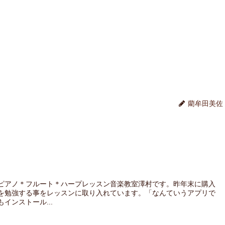
藺牟田美佐
ピアノ＊フルート＊ハープレッスン音楽教室澤村です。昨年末に購入
を勉強する事をレッスンに取り入れています。「なんていうアプリで
インストール...