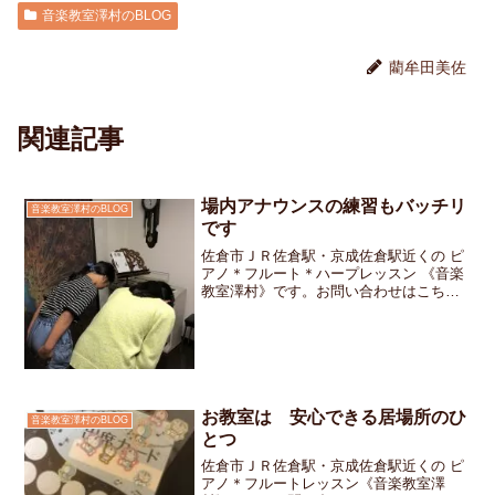
音楽教室澤村のBLOG
藺牟田美佐
関連記事
場内アナウンスの練習もバッチリ
音楽教室澤村のBLOG
です
佐倉市ＪＲ佐倉駅・京成佐倉駅近くの ピ
アノ＊フルート＊ハープレッスン 《音楽
教室澤村》です。お問い合わせはこちら
です。発表会に向けての準備が着々と進
んでいます。今日は当日 会場内でのア
ナウンスを担当してくれるお二人揃って
アナウンスの練習をし...
お教室は 安心できる居場所のひ
音楽教室澤村のBLOG
とつ
佐倉市ＪＲ佐倉駅・京成佐倉駅近くの ピ
アノ＊フルートレッスン《音楽教室澤