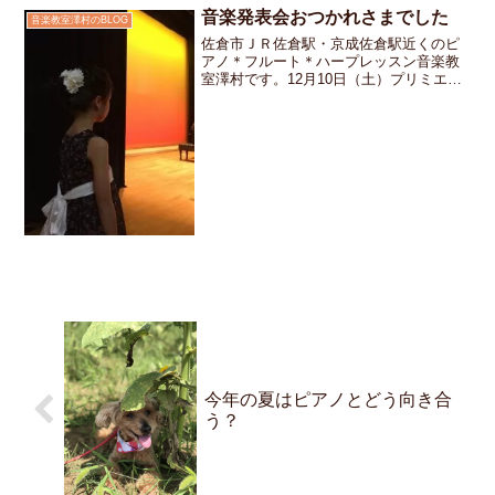
もいます先日の発表会で...
音楽発表会おつかれさまでした
音楽教室澤村のBLOG
佐倉市ＪＲ佐倉駅・京成佐倉駅近くのピ
アノ＊フルート＊ハープレッスン音楽教
室澤村です。12月10日（土）プリミエー
ル酒々井に於いて音楽発表会が開催され
ました。当日はたくさんのお客様にご来
場いただき大盛況のうちに無事終了いた
しました。生徒さんは...
今年の夏はピアノとどう向き合
う？