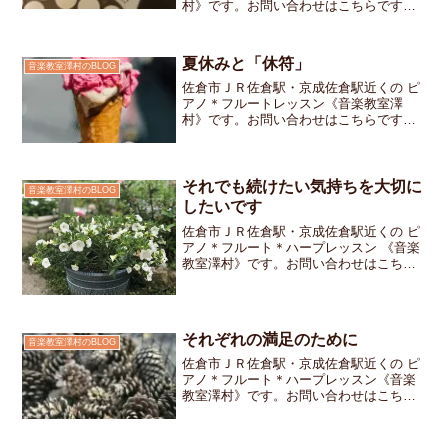
村》です。お問い合わせはこちらですご
きょうだいで通って下さっている3年生の
お姉ちゃんと年長さんの妹ちゃんのペア2
人で一緒にお教室に来てお互いレッスン
夏休みと「休符」
音楽教室澤村のBLOG
をしている時は「邪魔...
佐倉市ＪＲ佐倉駅・京成佐倉駅近くの ピ
アノ＊フルートレッスン《音楽教室澤
村》です。お問い合わせはこちらです夏
休み真っただ中お教室にはいつも以上に
元気な音が響いています子どもたちは、
どこかのびのびとした様子でそれぞれの
音を楽しんでいるように見...
それでも続けたい気持ちを大切に
音楽教室澤村のBLOG
したいです
佐倉市ＪＲ佐倉駅・京成佐倉駅近くの ピ
アノ＊フルート＊ハープレッスン 《音楽
教室澤村》です。お問い合わせはこちら
です。他のお教室でレッスンをされてい
た方からのお問合せを頂いています。体
験レッスンでは今まで使っていたテキス
トをお持ちいただきど...
それぞれの満足のために
音楽教室澤村のBLOG
佐倉市ＪＲ佐倉駅・京成佐倉駅近くの ピ
アノ＊フルート＊ハープレッスン《音楽
教室澤村》です。お問い合わせはこちら
です普段とっても上手に弾けているのに
発表会では「え・・・なんで・・・？」
と想像もしていないミスをしてしまう子