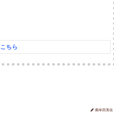
は
こちら
藺牟田美佐