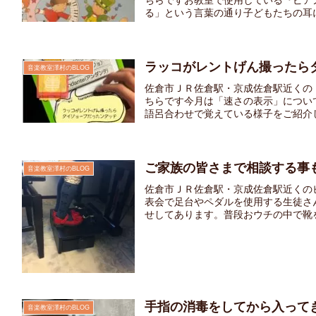
ちらですお教室で使用している『ピア
る」という言葉の通り子どもたちの耳に
ラッコがレントげん撮ったら
音楽教室澤村のBLOG
佐倉市ＪＲ佐倉駅・京成佐倉駅近くの
ちらです今月は「速さの表示」につい
語呂合わせで覚えている様子をご紹介し
ご家族の皆さまで相談する事
音楽教室澤村のBLOG
佐倉市ＪＲ佐倉駅・京成佐倉駅近くの
表会で足台やペダルを使用する生徒さ
せしてあります。普段おウチの中で靴を
手指の消毒をしてから入って
音楽教室澤村のBLOG