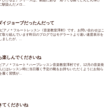
ノひけるよ』シリーズは、副題にある「知ってる曲でどんどん弾け
馴染んだメロ...
ダイジョーブだったんだって
 ピアノ＊フルートレッスン《音楽教室澤村》です。お問い合わせはこ
て取り組んでいます昨日のブログではモデラートより速い速度表示を
ましたが、...
も楽しんでくださいね
ピアノ＊フルート＊ハープレッスン音楽教室澤村です。12月の音楽発
んにはレッスン時に当日履く予定の靴をお持ちいただくようにお知ら
履く習慣が...
きてくださいね