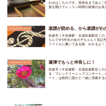
わせはこちらです。発表会まであと〇
蓋を開けてレッスン時間の前後のお友達同
楽譜が読める、から楽譜がわ
音楽教室澤村のBLOG
佐倉市ＪＲ佐倉駅・京成佐倉駅近くの
ちらです5年生の女の子ちゃんト音記
ファイルに書いてある曲、わかるよ！」そ
連弾でもっと仲良しに！
音楽教室澤村のBLOG
佐倉市ＪＲ佐倉駅・京成佐倉駅近くの
る「フレンドリーシップコンサート」
ート」は絶対に誰かと一緒に演奏するの