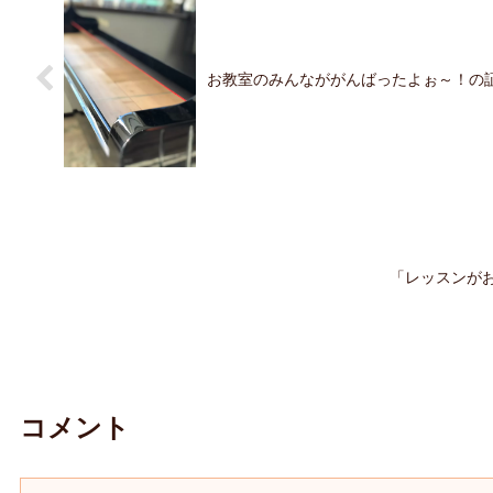
お教室のみんなががんばったよぉ～！の
「レッスンが
コメント