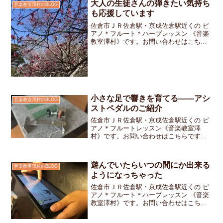
大人の生徒さんの弾きたい気持ち
音楽教室澤村のBLOG
も応援しています
佐倉市ＪＲ佐倉駅・京成佐倉駅近くの ピ
アノ＊フルート＊ハープレッスン 《音楽
教室澤村》です。お問い合わせはこちら
です。お休みしていた生徒さんから連絡
があり久しぶりにレッスンにいらっしゃ
いました。おウチの事で色々と大変だっ
たのにこうやって音楽...
小さな足で響きを育てる——アシ
音楽教室澤村のBLOG
ストペダルのご紹介
佐倉市ＪＲ佐倉駅・京成佐倉駅近くの ピ
アノ＊フルートレッスン《音楽教室澤
村》です。お問い合わせはこちらです先
日の発表会ではちびっ子ちゃんが上手に
ペダルを使って演奏してくれましたその
姿を見た保護者の方から「ピアノに装着
遊んでいたらいつの間にか出来る
音楽教室澤村のBLOG
したあれは何ですか？」と...
ようになっちゃった
佐倉市ＪＲ佐倉駅・京成佐倉駅近くの ピ
アノ＊フルート＊ハープレッスン 《音楽
教室澤村》です。お問い合わせはこちら
です。今月はリズム譜が画面上に表れ流
れる音楽に合わせてリズム譜通りにタッ