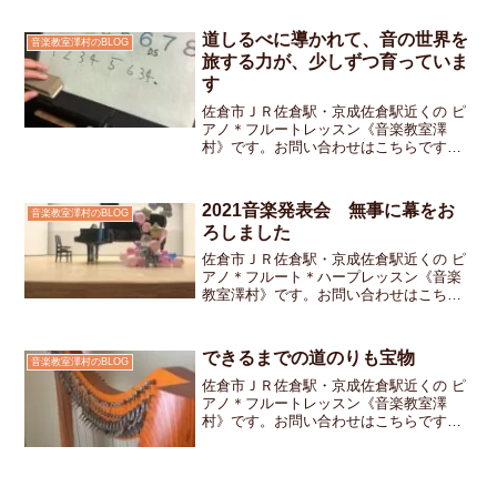
プするというゲームアプリを使ってリズ
ムの強化にお教室全体...
道しるべに導かれて、音の世界を
音楽教室澤村のBLOG
旅する力が、少しずつ育っていま
す
佐倉市ＪＲ佐倉駅・京成佐倉駅近くの ピ
アノ＊フルートレッスン《音楽教室澤
村》です。お問い合わせはこちらです楽
譜の中には、ただ音符が並んでいるだけ
ではなく、「ここから戻ってね」「ここ
から先は別の道へ進んでね」といった“道
2021音楽発表会 無事に幕をお
音楽教室澤村のBLOG
しるべ”のような記号が...
ろしました
佐倉市ＪＲ佐倉駅・京成佐倉駅近くの ピ
アノ＊フルート＊ハープレッスン《音楽
教室澤村》です。お問い合わせはこちら
です今年の発表会は 例年と比べて一か月
以上も早い時期の開催となり参加して下
さった生徒さんの中には「普段とは違う
できるまでの道のりも宝物
音楽教室澤村のBLOG
スケジュール 大変だ...
佐倉市ＪＲ佐倉駅・京成佐倉駅近くの ピ
アノ＊フルートレッスン《音楽教室澤
村》です。お問い合わせはこちらです昨
日は家から出るのもためらうほどの暑さ
外に出るのをあきらめて大人になってか
ら始めた「ハープ」の練習をして過ごし
ました普段は音楽を仕事に...