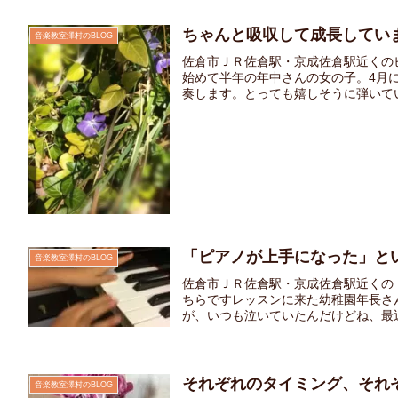
ちゃんと吸収して成長してい
音楽教室澤村のBLOG
佐倉市ＪＲ佐倉駅・京成佐倉駅近くの
始めて半年の年中さんの女の子。4月
奏します。とっても嬉しそうに弾いてい
「ピアノが上手になった」と
音楽教室澤村のBLOG
佐倉市ＪＲ佐倉駅・京成佐倉駅近くの
ちらですレッスンに来た幼稚園年長さ
が、いつも泣いていたんだけどね、最近
それぞれのタイミング、それ
音楽教室澤村のBLOG