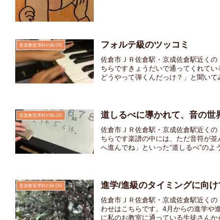
フォルテ級のツッコミ
音楽教室澤村のBLOG
佐倉市ＪＲ佐倉駅・京成佐倉駅近くの
ちらですきょうだいで通ってくれてい
どうやって弾くんだっけ？」と聞いてみ
道しるべに導かれて、音の世
音楽教室澤村のBLOG
佐倉市ＪＲ佐倉駅・京成佐倉駅近くの
ちらです楽譜の中には、ただ音符が並
へ進んでね」といった“道しるべ”のような
進学/進級のタイミングに向
音楽教室澤村のBLOG
佐倉市ＪＲ佐倉駅・京成佐倉駅近くの
わせはこちらです。4月からの進学や
に私のお教室に通っている生徒さんからご