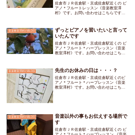
佐倉市ＪＲ佐倉駅・京成佐倉駅近くの ピ
アノ＊フルートレッスン《音楽教室澤
村》です。お問い合わせはこちらです私
のお教室では、導入期の生徒さんに「ぴ
あのどりーむ」と「ピアノひけるよJr」
の2冊を使っています「ピアノひけるよ
ずっとピアノを習いたいと言って
音楽教室澤村のBLOG
Jr」は生徒と先生が連...
いたんです
佐倉市ＪＲ佐倉駅・京成佐倉駅近くの ピ
アノ＊フルート＊ハープレッスン《音楽
教室澤村》です。お問い合わせはこちら
です体験レッスンに来ていただきその場
でご入会を決めて頂いた5歳の女の子ちゃ
ん私のお教室の体験レッスンでは《ド》
先生のお休みの日は・・・？
音楽教室澤村のBLOG
の場所を見つける事か...
佐倉市ＪＲ佐倉駅・京成佐倉駅近くのピ
アノ＊フルート＊ハープレッスン《音楽
教室澤村》です。お問い合わせはこちら
です。 先週は新型コロナウィルスの影響
で1週間お教室がお休みでしたが今週から
は時間をずらしたり 別の日にちに来て
頂いたりしてお教室に...
音楽以外の事もお伝えする場所で
音楽教室澤村のBLOG
す
佐倉市ＪＲ佐倉駅・京成佐倉駅近くの ピ
アノ＊フルート＊ハープレッスン 《音楽