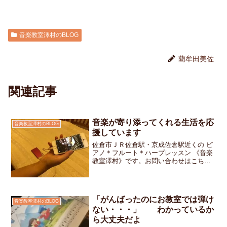
音楽教室澤村のBLOG
藺牟田美佐
関連記事
音楽が寄り添ってくれる生活を応
音楽教室澤村のBLOG
援しています
佐倉市ＪＲ佐倉駅・京成佐倉駅近くの ピ
アノ＊フルート＊ハープレッスン 《音楽
教室澤村》です。お問い合わせはこちら
です。保育園の時から高校を卒業した今
もずうっとお教室に通ってくれているAち
ゃん「海外旅行に行ってきたんだよ」と
旅行の写真を見せて...
「がんばったのにお教室では弾け
音楽教室澤村のBLOG
ない・・・」 わかっているか
ら大丈夫だよ