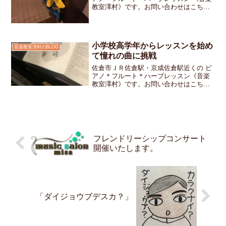
教室澤村》です。お問い合わせはこちら
です。いつもは元気よく「こんにちわ
～」とお教室に入って来る先月からお教
室の仲間になったお兄ちゃんと弟くんの
ごきょうだい「あのぉ・...
小学校高学年からレッスンを始め
音楽教室澤村のBLOG
て憧れの曲に挑戦
佐倉市ＪＲ佐倉駅・京成佐倉駅近くの ピ
アノ＊フルート＊ハープレッスン《音楽
教室澤村》です。お問い合わせはこちら
です2月からレッスンをスタートした小学
５年生の女の子ちゃん幼稚園の頃からず
っとピアノを弾けるようになりたいピア
ノを習っているお友達...
フレンドリーシップコンサート
開催いたします。
「ダイジョウブデスカ？」