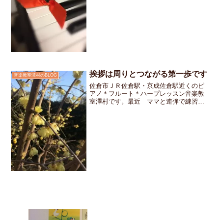
でした。春からのご入会を考えている4歳
の女の子が体験レッスンに来てくれまし
た。最初は「今日は給食で何を食べた
の？」って聞いてもチョッ...
挨拶は周りとつながる第一歩です
音楽教室澤村のBLOG
佐倉市ＪＲ佐倉駅・京成佐倉駅近くのピ
アノ＊フルート＊ハープレッスン音楽教
室澤村です。最近 ママと連弾で練習す
る事で「聴く力」もぐんぐん育っている
４歳のＫちゃん普段のレッスン時間に来
ることが出来ない事が早めに解っていた
のでいつもとは違う時間に...