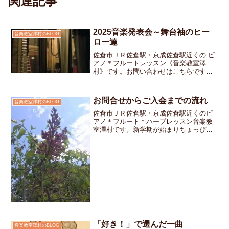
関連記事
2025音楽発表会～舞台袖のヒー
音楽教室澤村のBLOG
ロー達
佐倉市ＪＲ佐倉駅・京成佐倉駅近くの ピ
アノ＊フルートレッスン《音楽教室澤
村》です。お問い合わせはこちらです今
回の発表会では、中高生の生徒さん達の
お手伝いに本当に助けられました。つか
ず離れずの絶妙な距離感で私の動きを常
お問合せからご入会までの流れ
音楽教室澤村のBLOG
に見守っていて「あっ！」...
佐倉市ＪＲ佐倉駅・京成佐倉駅近くのピ
アノ＊フルート＊ハープレッスン音楽教
室澤村です。新学期が始まりちょっぴり
緊張の日々が続いたと思ったらゴールデ
ンウィークが過ぎ去りようやく生活のテ
ンポがつかめてきたところで連日、運動
会の練習子どもたちは、少...
「好き！」で選んだ一曲
音楽教室澤村のBLOG