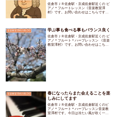
佐倉市ＪＲ佐倉駅・京成佐倉駅近くの ピ
アノ＊フルートレッスン《音楽教室澤
村》です。お問い合わせはこちらです発
表会のお申込書をお渡ししたときのこと
小学生の女の子ちゃんが「今年は〇〇を
弾きたいです！」と、ハッキリ伝えてく
れましたちょっと意外な選...
学ぶ事も食べる事もバランス良く
音楽教室澤村のBLOG
佐倉市ＪＲ佐倉駅・京成佐倉駅近くの ピ
アノ＊フルート＊ハープレッスン 《音楽
教室澤村》です。お問い合わせはこちら
です。私のお教室ではレッスン当日の10
時までにご連絡を頂ければ振り替えレッ
スンをしますというお約束になっていま
す。みなさんから普...
春になったらまた会えることを楽
音楽教室澤村のBLOG
しみにしてます
佐倉市ＪＲ佐倉駅・京成佐倉駅近くのピ
アノ＊フルート＊ハープレッスン音楽教
室澤村です。今日は冷たい風が吹く一日