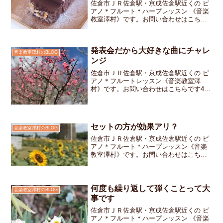
佐倉市ＪＲ佐倉駅・京成佐倉駅近くの ピ
アノ＊フルート＊ハープレッスン 《音楽
教室澤村》です。お問い合わせはこちら
です先週体験レッスンのお問い合わせが
ありました。たまたま金曜日に空き時間
があったので体験レッスンをさせて頂き
発表会だから大好きな曲にチャレ
ました。お教室のレッ...
音楽教室澤村のBLOG
ンジ
佐倉市ＪＲ佐倉駅・京成佐倉駅近くの ピ
アノ＊フルートレッスン《音楽教室澤
村》です。お問い合わせはこちらです4月
に開催される発表会ではママと一緒に大
好きなディズニーの曲に挑戦する1年生の
女の子ちゃんまだピアノレッスンをスタ
ートして間もないので...
セットの方が効果アリ？
音楽教室澤村のBLOG
佐倉市ＪＲ佐倉駅・京成佐倉駅近くの ピ
アノ＊フルート＊ハープレッスン《音楽
教室澤村》です。お問い合わせはこちら
です前回のレッスンでは「できない～」
と泣き出してしまった年長さんですが今
日のレッスンではキチンと弾けるように
なっていましたよ！「す...
何度も繰り返して弾くことって大
音楽教室澤村のBLOG
事です
佐倉市ＪＲ佐倉駅・京成佐倉駅近くの ピ
アノ＊フルート＊ハープレッスン 《音楽