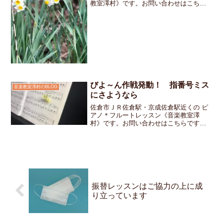
教室澤村》です。お問い合わせはこちら
です。4月に開催されるフレンドリーシッ
プコンサートで「お友達と一緒に連弾を
するよ」という生徒さんの中には「もう
最後までスラスラ弾...
びよ～ん作戦発動！ 指番号ミス
音楽教室澤村のBLOG
にさようなら
佐倉市ＪＲ佐倉駅・京成佐倉駅近くの ピ
アノ＊フルートレッスン《音楽教室澤
村》です。お問い合わせはこちらです先
週のレッスンで小学3年生の女の子ちゃん
がどうしても間違えてしまう指番号の箇
所がありました色鉛筆で「３－５」とカ
ラフルに書き込んでみた...
振替レッスンはご協力の上に成
り立っています