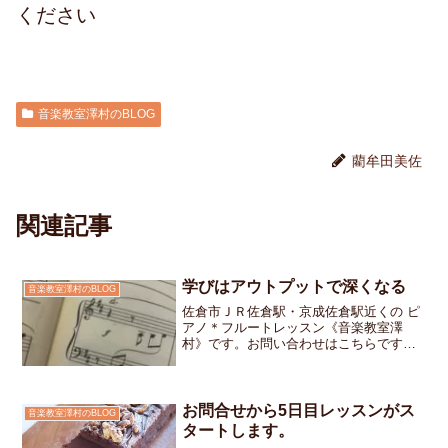
ください
音楽教室澤村のBLOG
藺牟田美佐
関連記事
学びはアウトプットで深くなる
音楽教室澤村のBLOG
佐倉市ＪＲ佐倉駅・京成佐倉駅近くの ピ
アノ＊フルートレッスン《音楽教室澤
村》です。お問い合わせはこちらです次
の曲へとページをめくると、♯が２つ「シ
ャープがついているね。何と何の音に♯が
ついているかな？」そう聞くと、「えぇ
っと…」と楽譜に目を...
お問合せから5日目レッスンがス
音楽教室澤村のBLOG
タートします。