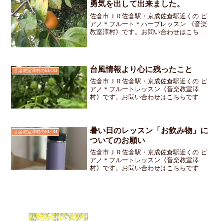
勇気を出して出来ました。
佐倉市ＪＲ佐倉駅・京成佐倉駅近くの ピ
アノ＊フルート＊ハープレッスン 《音楽
教室澤村》です。お問い合わせはこちら
です。10月からレッスンをスタートした
年中さんの女の子「おウチで練習をす
る」ってこともちゃんと習慣となってい
るようです。毎日ピア...
台風情報より心に残ったこと
音楽教室澤村のBLOG
佐倉市ＪＲ佐倉駅・京成佐倉駅近くの ピ
アノ＊フルートレッスン《音楽教室澤
村》です。お問い合わせはこちらです
「明日は台風が来るから学校がお休みな
んだよ〜！」レッスンに来た３年生の男
の子が少しうれしそうに話してくれまし
たそしてレッスンの帰り際に...
暑い日のレッスン「お飲み物」に
音楽教室澤村のBLOG
ついてのお願い
佐倉市ＪＲ佐倉駅・京成佐倉駅近くの ピ
アノ＊フルートレッスン《音楽教室澤
村》です。お問い合わせはこちらです暑
い日が続いています最近は「外、めっち
ゃ暑い〜！」と顔を真っ赤にしてお教室
に入ってくる子も増えてきました水分補
給のために水筒を持ってく...