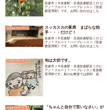
佐倉市ＪＲ佐倉駅・京成佐倉駅近くの ピ
アノ＊フルート＊ハープレッスン《音楽
教室澤村》です。お問い合わせはこちら
です小学1年生の女の子ちゃんいつもはマ
マと一緒にレッスンに来てくれますがひ
とりでお教室に入ってきましたママはレ
ッスンが終わるころに...
スッカスカの客席 まばらな拍
音楽教室澤村のBLOG
手・・・だけど！
佐倉市ＪＲ佐倉駅・京成佐倉駅近くの ピ
アノ＊フルート＊ハープレッスン《音楽
教室澤村》です。お問い合わせはこちら
です。12/20（日）に四街道文化センター
に於いて開催された音楽発表会は無事に
幕を閉じることができました。感染症の
旬は大切です。
音楽教室澤村のBLOG
防止策にご理解ご...
佐倉市ＪＲ佐倉駅・京成佐倉駅近くのピ
アノ＊フルート＊ハープレッスン音楽教
室澤村です。私のお教室では原則 楽譜
に「ど・れ・み・・」と音の名前を書く
ことは禁止しています。音の名前を書い
ちゃった方が弾き易くなるんじゃない
の？って思ってしまうかもし...
「ちゃんと自分で言いなさい」が
音楽教室澤村のBLOG