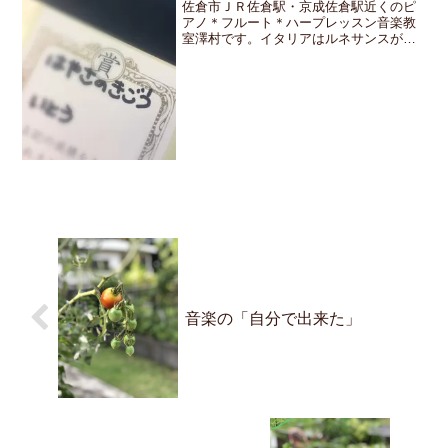
佐倉市ＪＲ佐倉駅・京成佐倉駅近くのピ
アノ＊フルート＊ハープレッスン音楽教
室澤村です。イタリアはルネサンスが発
祥して色々な芸術が花開き現在の楽器の
原型が生まれたそんな歴史な背景がある
為音楽用語にはイタリア語が多く使われ
ています。4月はお教室の...
音楽の「自分で出来た」