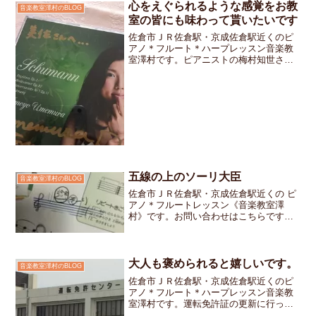
心をえぐられるような感覚をお教
音楽教室澤村のBLOG
自分なりの道を丁寧に歩い...
室の皆にも味わって貰いたいです
佐倉市ＪＲ佐倉駅・京成佐倉駅近くのピ
アノ＊フルート＊ハープレッスン音楽教
室澤村です。ピアニストの梅村知世さん
のＣＤが到着しました。彼女とは数年
前 まだ学生だった知世さんと同じ音楽
事務所でのご縁でお仕事を一緒にする機
会が何度かありました。その...
五線の上のソーリ大臣
音楽教室澤村のBLOG
佐倉市ＪＲ佐倉駅・京成佐倉駅近くの ピ
アノ＊フルートレッスン《音楽教室澤
村》です。お問い合わせはこちらですト
音記号のいちばん上の音は「ソ」私のお
教室ではここを「ソーリ大臣の“ソ”」と呼
んでいますみんなの一番上に乗っかって
いるから（本当は総理...
大人も褒められると嬉しいです。
音楽教室澤村のBLOG
佐倉市ＪＲ佐倉駅・京成佐倉駅近くのピ
アノ＊フルート＊ハープレッスン音楽教
室澤村です。運転免許証の更新に行って
きました。更新手続きは、パスポートの