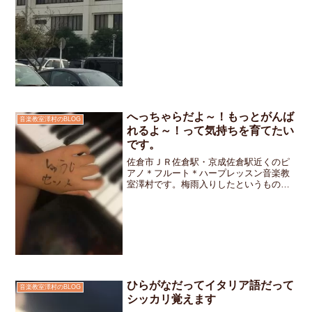
更新の様に事務的な書類を提出するだけ
ではなく交通安全に関する講習も受講し
ます。過去に交通違反はし...
へっちゃらだよ～！もっとがんば
音楽教室澤村のBLOG
れるよ～！って気持ちを育てたい
です。
佐倉市ＪＲ佐倉駅・京成佐倉駅近くのピ
アノ＊フルート＊ハープレッスン音楽教
室澤村です。梅雨入りしたというものカ
ンカン照りの日が続いていましたがよう
やく梅雨らしい陽気になりました。明日
学校に持って行くの忘れないようにと手
に大きく「しゅうじのセッ...
ひらがなだってイタリア語だって
音楽教室澤村のBLOG
シッカリ覚えます