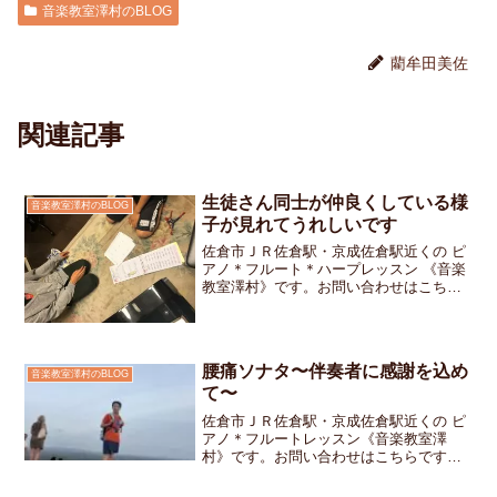
音楽教室澤村のBLOG
藺牟田美佐
関連記事
生徒さん同士が仲良くしている様
音楽教室澤村のBLOG
子が見れてうれしいです
佐倉市ＪＲ佐倉駅・京成佐倉駅近くの ピ
アノ＊フルート＊ハープレッスン 《音楽
教室澤村》です。お問い合わせはこちら
です。私のお教室にはごきょうだいで通
って下さっている生徒さんもいらっしゃ
います。おにいちゃんがレッスンしてい
る時間は学校の宿題を...
腰痛ソナタ〜伴奏者に感謝を込め
音楽教室澤村のBLOG
て〜
佐倉市ＪＲ佐倉駅・京成佐倉駅近くの ピ
アノ＊フルートレッスン《音楽教室澤
村》です。お問い合わせはこちらです夏
休みは思いきり遊びました朝から晩まで
動き回って気づけば毎日が全力疾走そし