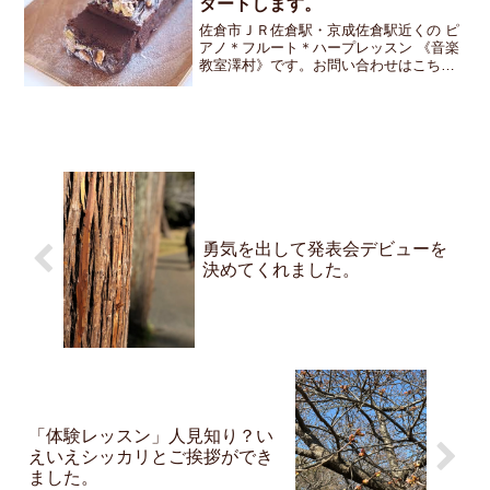
タートします。
佐倉市ＪＲ佐倉駅・京成佐倉駅近くの ピ
アノ＊フルート＊ハープレッスン 《音楽
教室澤村》です。お問い合わせはこちら
です先週体験レッスンのお問い合わせが
ありました。たまたま金曜日に空き時間
があったので体験レッスンをさせて頂き
ました。お教室のレッ...
勇気を出して発表会デビューを
決めてくれました。
「体験レッスン」人見知り？い
えいえシッカリとご挨拶ができ
ました。