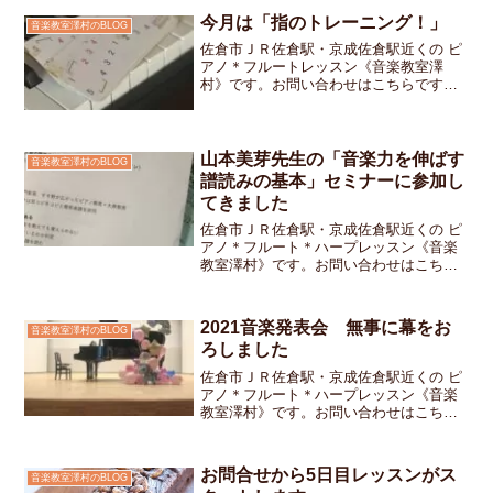
て今「ペキッ！」と腰にきました家の引
今月は「指のトレーニング！」
音楽教室澤村のBLOG
き出しにあった腰痛用のサ...
佐倉市ＪＲ佐倉駅・京成佐倉駅近くの ピ
アノ＊フルートレッスン《音楽教室澤
村》です。お問い合わせはこちらですま
だ3月なのに半袖でレッスンにやってくる
ちびっ子ちゃん達もチラホラいた先週と
は打って変わって4月に入って急に寒さが
戻ってきました「指が...
山本美芽先生の「音楽力を伸ばす
音楽教室澤村のBLOG
譜読みの基本」セミナーに参加し
てきました
佐倉市ＪＲ佐倉駅・京成佐倉駅近くの ピ
アノ＊フルート＊ハープレッスン《音楽
教室澤村》です。お問い合わせはこちら
です午前中に船橋の伊藤楽器で行われた
音楽ライターでピアノ教則本研究家の山
本美芽先生の「音楽力を伸ばす譜読みの
2021音楽発表会 無事に幕をお
音楽教室澤村のBLOG
基本」セミナーを受講し...
ろしました
佐倉市ＪＲ佐倉駅・京成佐倉駅近くの ピ
アノ＊フルート＊ハープレッスン《音楽
教室澤村》です。お問い合わせはこちら
です今年の発表会は 例年と比べて一か月
以上も早い時期の開催となり参加して下
さった生徒さんの中には「普段とは違う
お問合せから5日目レッスンがス
音楽教室澤村のBLOG
スケジュール 大変だ...