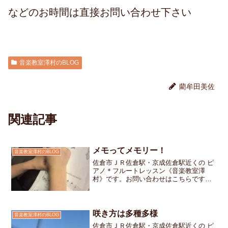
などのお時間は直接お問い合わせ下さい
音楽教室澤村のBLOG
藺牟田美佐
関連記事
メモってメモリー！
音楽教室澤村のBLOG
佐倉市ＪＲ佐倉駅・京成佐倉駅近くの ピ
アノ＊フルートレッスン《音楽教室澤
村》です。お問い合わせはこちらです
「ピクニックに行こう！」という曲に取
り組んでいる女の子ちゃんのレッスンの
様子をご紹介しますこの曲にはちょっと
した難所がありますそれは─...
咲き方は多種多様
音楽教室澤村のBLOG
佐倉市ＪＲ佐倉駅・京成佐倉駅近くの ピ