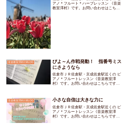
アノ＊フルート＊ハープレッスン 《音楽
教室澤村》です。お問い合わせはこちら
です。印旛沼湖畔に立つオランダ風車を
背景に色とりどりのチューリップが咲く
佐倉チューリップフェスタへ行ってきま
した。約100種類7...
びよ～ん作戦発動！ 指番号ミス
音楽教室澤村のBLOG
にさようなら
佐倉市ＪＲ佐倉駅・京成佐倉駅近くの ピ
アノ＊フルートレッスン《音楽教室澤
村》です。お問い合わせはこちらです先
週のレッスンで小学3年生の女の子ちゃん
がどうしても間違えてしまう指番号の箇
所がありました色鉛筆で「３－５」とカ
小さな自信は大きな力に
音楽教室澤村のBLOG
ラフルに書き込んでみた...
佐倉市ＪＲ佐倉駅・京成佐倉駅近くの ピ
アノ＊フルートレッスン《音楽教室澤
村》です。お問い合わせはこちらですレ
ッスンの終わりに次にチャレンジする曲
のページを開きましたぴあのどりーむ３