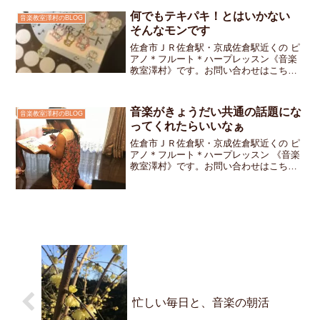
の「ふうせんのさんぽ」「わぁ、スラー
がたくさん書いてあるね」...
何でもテキパキ！とはいかない
音楽教室澤村のBLOG
そんなモンです
佐倉市ＪＲ佐倉駅・京成佐倉駅近くの ピ
アノ＊フルート＊ハープレッスン《音楽
教室澤村》です。お問い合わせはこちら
ですレッスンがスタートして1ヶ月の年長
さん幼稚園での楽しい様子を教えてくれ
たり落ち着いてお話を聞いてくれたり両
音楽がきょうだい共通の話題にな
音楽教室澤村のBLOG
手奏ができるようにな...
ってくれたらいいなぁ
佐倉市ＪＲ佐倉駅・京成佐倉駅近くの ピ
アノ＊フルート＊ハープレッスン 《音楽
教室澤村》です。お問い合わせはこちら
です。私のお教室にはごきょうだいで通
って下さっている生徒さんが何組かいま
す。妹ちゃんのレッスン時に「これ
は？」と私が質問すると妹...
忙しい毎日と、音楽の朝活