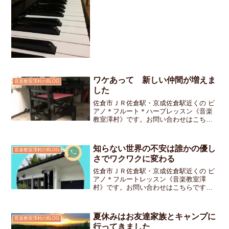
私はいつも髪型を美容師さんに丸投げで
す洋服もどんなものを買ったら「イケて
るカンジ」になるのか全く...
ワケあって 新しい仲間が増えま
音楽教室澤村のBLOG
した
佐倉市ＪＲ佐倉駅・京成佐倉駅近くの ピ
アノ＊フルート＊ハープレッスン《音楽
教室澤村》です。お問い合わせはこちら
ですお教室のピアノの椅子が新しくなり
ました今まで使用していた椅子は塗装が
剥げかかってきているものの高低調節ロ
知らない世界の不安は誰かの優し
音楽教室澤村のBLOG
ック動作問題なく出来て...
さでワクワクに変わる
佐倉市ＪＲ佐倉駅・京成佐倉駅近くの ピ
アノ＊フルートレッスン《音楽教室澤
村》です。お問い合わせはこちらですこ
の夏、初めてスリランカへ行くことにな
りました言葉も文化も違う国に足を踏み
入れるのはちょっとドキドキします近所
夏休みはお友達家族とキャンプに
音楽教室澤村のBLOG
のスリランカ料理屋で「行...
行ってきました