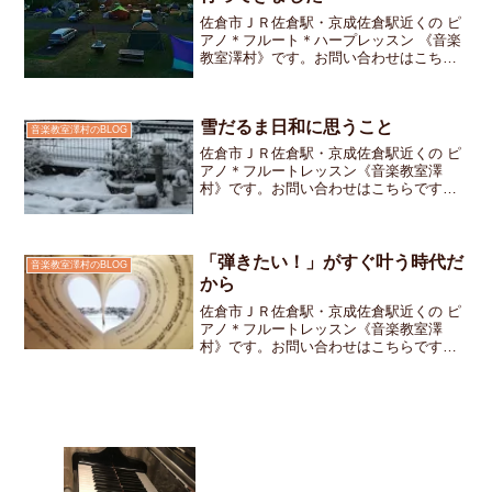
佐倉市ＪＲ佐倉駅・京成佐倉駅近くの ピ
アノ＊フルート＊ハープレッスン 《音楽
教室澤村》です。お問い合わせはこちら
です。夏休みを使ってお友達家族とキャ
ンプに行ってきました。テントに泊まる
のも寝袋で眠るのも初めての経験です。
雪だるま日和に思うこと
キャンプ場に付くと「...
音楽教室澤村のBLOG
佐倉市ＪＲ佐倉駅・京成佐倉駅近くの ピ
アノ＊フルートレッスン《音楽教室澤
村》です。お問い合わせはこちらです起
きたら、外は一面の雪！今日は日曜日で
お教室はお休みの日だけれど窓の外を見
ながらお教室のみんなはどうしているか
な？この雪で元気に遊んで...
「弾きたい！」がすぐ叶う時代だ
音楽教室澤村のBLOG
から
佐倉市ＪＲ佐倉駅・京成佐倉駅近くの ピ
アノ＊フルートレッスン《音楽教室澤
村》です。お問い合わせはこちらです先
週までモーツァルトのソナタを弾いてい
た中学生の生徒さん今週のレッスンでは
「この曲を弾きた～い！」と、別の曲の
楽譜を持ってきてくれまし...