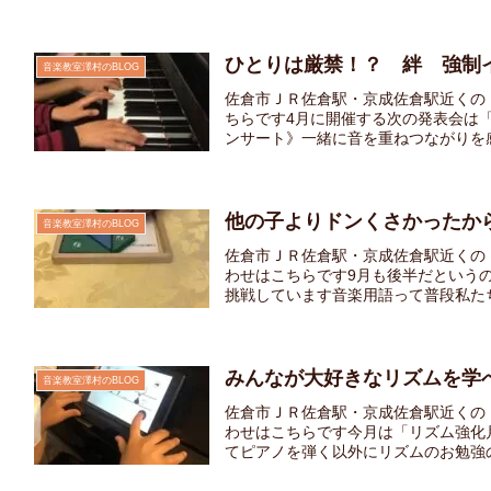
ひとりは厳禁！？ 絆 強制
音楽教室澤村のBLOG
佐倉市ＪＲ佐倉駅・京成佐倉駅近くの
ちらです4月に開催する次の発表会は
ンサート》一緒に音を重ねつながりを感じ
他の子よりドンくさかったか
音楽教室澤村のBLOG
佐倉市ＪＲ佐倉駅・京成佐倉駅近くの
わせはこちらです9月も後半だという
挑戦しています音楽用語って普段私たちの
みんなが大好きなリズムを学
音楽教室澤村のBLOG
佐倉市ＪＲ佐倉駅・京成佐倉駅近くの
わせはこちらです今月は「リズム強化
てピアノを弾く以外にリズムのお勉強の