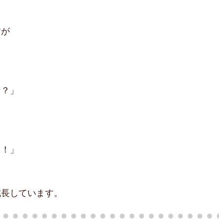
すが
な？」
～！」
成長しています。