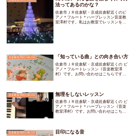
法ってあるのかな？
佐倉市ＪＲ佐倉駅・京成佐倉駅近くのピ
アノ＊フルート＊ハープレッスン音楽教
室澤村です。私はお教室でレッスンをす
るだけではなく、ホテルや結婚式場での
演奏家としての側面もあります。お客様
からの前もって頂いてあるリクエスト曲
をその場に合わせて演奏す...
「知っている曲」との向き合い方
音楽教室澤村のBLOG
佐倉市ＪＲ佐倉駅・京成佐倉駅近くの ピ
アノ＊フルートレッスン《音楽教室澤
村》です。お問い合わせはこちらですお
教室で使用している『ピアノひけるよ』
シリーズは、副題にある「知ってる曲で
どんどん弾ける」という言葉の通り子ど
もたちの耳に馴染んだメロ...
無理をしないレッスン
音楽教室澤村のBLOG
佐倉市ＪＲ佐倉駅・京成佐倉駅近くの ピ
アノ＊フルート＊ハープレッスン《音楽
教室澤村》です。お問い合わせはこちら
です相変わらず危険なほど暑い陽気が続
いています今朝「家からお教室まで歩く
のがキツイので今日はオンラインでレッ
スンをお願いします」と...
目印になる音
音楽教室澤村のBLOG