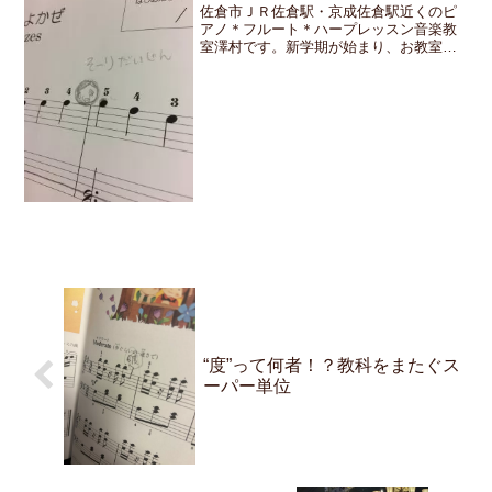
佐倉市ＪＲ佐倉駅・京成佐倉駅近くのピ
アノ＊フルート＊ハープレッスン音楽教
室澤村です。新学期が始まり、お教室の
皆さんは学校や園で楽しく過ごせている
かな？と気になっています。音符は順番
に並んでいるものなので「ド」の音が解
ればあとは順番に「レ・ミ...
“度”って何者！？教科をまたぐス
ーパー単位