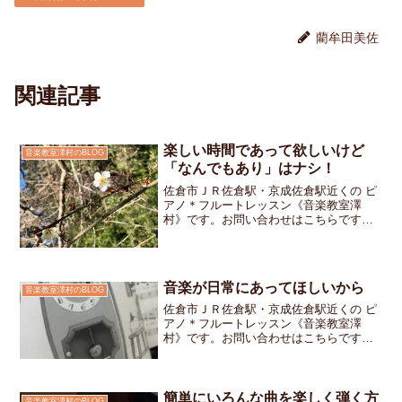
藺牟田美佐
関連記事
楽しい時間であって欲しいけど
音楽教室澤村のBLOG
「なんでもあり」はナシ！
佐倉市ＪＲ佐倉駅・京成佐倉駅近くの ピ
アノ＊フルートレッスン《音楽教室澤
村》です。お問い合わせはこちらですレ
ッスンは楽しい時間でもあって欲しいと
思っているので怖い顔であれも！これ
も！！と怒らない様にしています先週の
レッスン時に「ここの部分を...
音楽が日常にあってほしいから
音楽教室澤村のBLOG
佐倉市ＪＲ佐倉駅・京成佐倉駅近くの ピ
アノ＊フルートレッスン《音楽教室澤
村》です。お問い合わせはこちらです
「大きな古時計」を練習中の小学2年生の
生徒さんレッスンのテキストを開いたと
き、ふと目に留まったのは——テキスト
の挿絵に描き加えられた“...
簡単にいろんな曲を楽しく弾く方
音楽教室澤村のBLOG