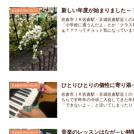
新しい年度が始まりました～
音楽教室澤村のBLOG
佐倉市ＪＲ佐倉駅・京成佐倉駅近くの
「小学校に通うんだよ」とか「クラス
ぁ？？？ってチョット気になっています
ひとりひとりの個性に寄り添
音楽教室澤村のBLOG
佐倉市ＪＲ佐倉駅・京成佐倉駅近くの
ちらです昨年の今頃ご入会してきた年
「できないよ～」と泣いてしまったり「
音楽のレッスンはなが～い時
音楽教室澤村のBLOG