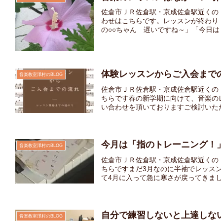
佐倉市ＪＲ佐倉駅・京成佐倉駅近くの
わせはこちらです。レッスンが終わり
の○○ちゃん 遅いですね～」「今日は ○
体験レッスンからご入会まで
音楽教室澤村のBLOG
佐倉市ＪＲ佐倉駅・京成佐倉駅近くの
ちらです春の新学期に向けて、音楽の
い合わせを頂いておりますご検討いただ
今月は「指のトレーニング！
音楽教室澤村のBLOG
佐倉市ＪＲ佐倉駅・京成佐倉駅近くの
ちらですまだ3月なのに半袖でレッス
て4月に入って急に寒さが戻ってきました
自分で練習しないと上達しな
音楽教室澤村のBLOG