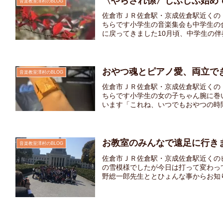
〈やらされ係〉しぶしぶ始め
音楽教室澤村のBLOG
佐倉市ＪＲ佐倉駅・京成佐倉駅近くの
ちらです小学生の音楽集会も中学生の
に戻ってきました10月頃、中学生の伴奏
おやつ魂とピアノ愛、両立で
音楽教室澤村のBLOG
佐倉市ＪＲ佐倉駅・京成佐倉駅近くの
ちらです小学生の女の子ちゃん腕に巻
います「これね、いつでもおやつの時間
お教室のみんなで遠足に行き
音楽教室澤村のBLOG
佐倉市ＪＲ佐倉駅・京成佐倉駅近くの
の雪模様でしたが今日は打って変わっ
野総一郎先生ととひょんな事からお知り