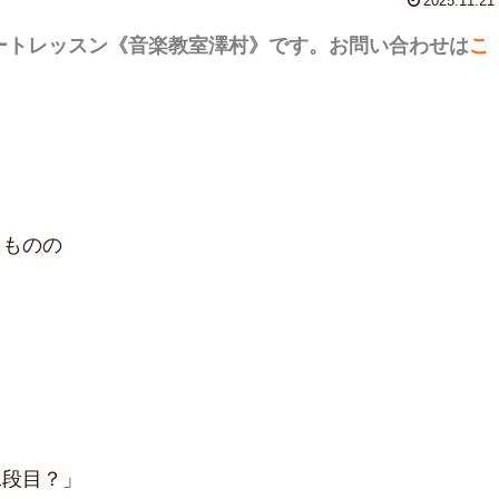
2025.11.21
ートレッスン
《音楽教室澤村》です。お問い合わせは
こ
たものの
二段目？」