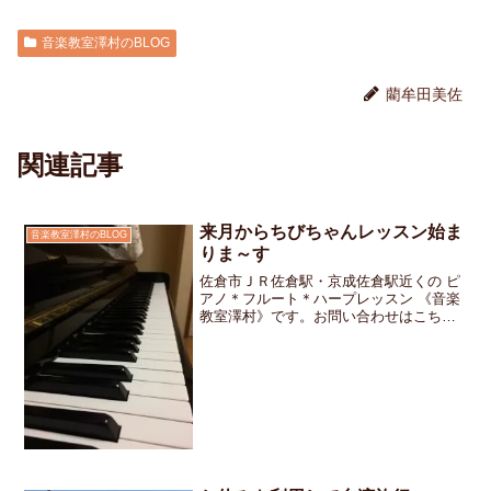
音楽教室澤村のBLOG
藺牟田美佐
関連記事
来月からちびちゃんレッスン始ま
音楽教室澤村のBLOG
りま～す
佐倉市ＪＲ佐倉駅・京成佐倉駅近くの ピ
アノ＊フルート＊ハープレッスン 《音楽
教室澤村》です。お問い合わせはこちら
です。毎年春に開催される〈フレンドリ
ーシップコンサート〉これは「絶対に誰
かと一緒に演奏する事」がお約束の発表
会です。「今年はママ...