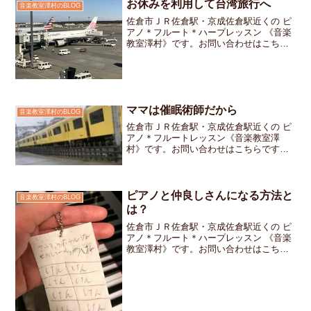
お休みを利用して台湾旅行へ
音楽教室澤村のBLOG
佐倉市ＪＲ佐倉駅・京成佐倉駅近くの ピ
アノ＊フルート＊ハープレッスン 《音楽
教室澤村》です。お問い合わせはこちら
です。お正月のお休みを利用して台湾の
南に位置する高雄行ってきました。今回
の目的はズバリ「食」港湾都市の高雄は
海産物がとっても美味...
ママは催眠術師だから
音楽教室澤村のBLOG
佐倉市ＪＲ佐倉駅・京成佐倉駅近くの ピ
アノ＊フルートレッスン《音楽教室澤
村》です。お問い合わせはこちらです先
日電車に乗っていると小さな女の子とマ
マの親子連れが私の向かいの席に座って
きました女の子がじっと窓の外に流れる
風景を眺めているとママが...
ピアノと仲良しさんになる方法と
音楽教室澤村のBLOG
は？
佐倉市ＪＲ佐倉駅・京成佐倉駅近くの ピ
アノ＊フルート＊ハープレッスン 《音楽
教室澤村》です。お問い合わせはこちら
です。小学一年生の女の子お教室からす
ぐ近くに住んでいるのでパタパタ～っと
走って来て「ただいまぁ～」とちょっと
ふざけてご挨拶しなが...