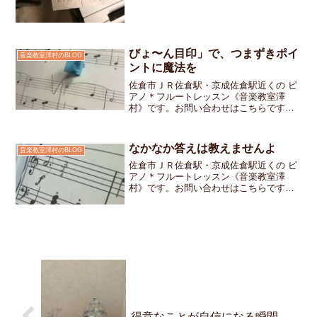
びょ〜ん目印」で、つまずきポイ
音楽教室澤村のBLOG
ントに魔法を
佐倉市ＪＲ佐倉駅・京成佐倉駅近くの ピ
アノ＊フルートレッスン《音楽教室澤
村》です。お問い合わせはこちらです何
度も弾き直してもどうしても間違えてし
まう場所って、ありますよね音符は読め
てる指も覚えてるでも、なぜかその一瞬
なかなか答えは教えませんよ
音楽教室澤村のBLOG
だけ迷子になるそんな時、...
佐倉市ＪＲ佐倉駅・京成佐倉駅近くの ピ
アノ＊フルートレッスン《音楽教室澤
村》です。お問い合わせはこちらです小
学校2年生の女の子ちゃんレッスン中に
「この音は何の音？」と聞くと少し困っ
た表情私は自分で考えて、自分で答えを
導き出してほしいと思って...
得意なことが自信になる瞬間