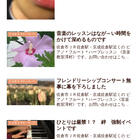
音楽のレッスンはなが～い時間を
音楽教室澤村のBLOG
かけて深めるものです
佐倉市ＪＲ佐倉駅・京成佐倉駅近くの ピ
アノ＊フルート＊ハープレッスン 《音楽
教室澤村》です。お問い合わせはこちら
です。レッスンが終わり「はい、さよう
なら」とごあいさつをすると「あれ？先
生 次の時間の○○ちゃん 遅いですね
～」「今日は ○○に...
フレンドリーシップコンサート無
音楽教室澤村のBLOG
事に幕を下ろしました
佐倉市ＪＲ佐倉駅・京成佐倉駅近くの ピ
アノ＊フルート＊ハープレッスン《音楽
教室澤村》です。お問い合わせはこちら
です誰かと一緒に演奏することが条件の
「フレンドリーシップコンサート」は無
事に幕を下ろすことができましたご参加
ひとりは厳禁！？ 絆 強制イベ
音楽教室澤村のBLOG
して下さった皆様ありが...
ントです
佐倉市ＪＲ佐倉駅・京成佐倉駅近くの ピ