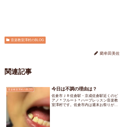
音楽教室澤村のBLOG
藺牟田美佐
関連記事
今日は不調の理由は？
音楽教室澤村のBLOG
佐倉市ＪＲ佐倉駅・京成佐倉駅近くのピ
アノ＊フルート＊ハープレッスン音楽教
室澤村です。佐倉市内は週末お祭りがあ
りました。佐倉の秋祭りは3日間続きま
す。こども神輿や山車を曳いたり、お囃
子に参加したりと今日の生徒さん達はお
疲れモードです。6年生の...