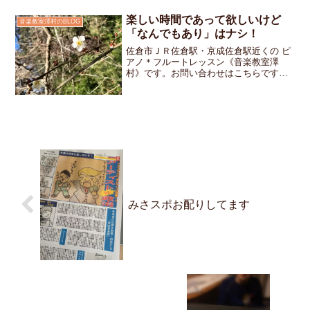
お教室でもお休みのご連絡をいただいて
います体調が悪いかも！？と心配な時に
楽しい時間であって欲しいけど
音楽教室澤村のBLOG
はご連絡をください具合が...
「なんでもあり」はナシ！
佐倉市ＪＲ佐倉駅・京成佐倉駅近くの ピ
アノ＊フルートレッスン《音楽教室澤
村》です。お問い合わせはこちらですレ
ッスンは楽しい時間でもあって欲しいと
思っているので怖い顔であれも！これ
も！！と怒らない様にしています先週の
レッスン時に「ここの部分を...
みさスポお配りしてます