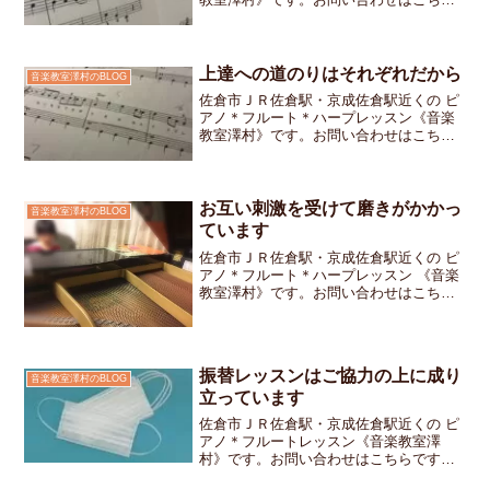
です。私のお教室でチビッ子ちゃん達が
使っているテキストには古いヨーロッパ
の作品やアメリカの映画のテーマ曲や日
本の童謡など様々な時代...
上達への道のりはそれぞれだから
音楽教室澤村のBLOG
佐倉市ＪＲ佐倉駅・京成佐倉駅近くの ピ
アノ＊フルート＊ハープレッスン《音楽
教室澤村》です。お問い合わせはこちら
です秋から学んできたテキストが「は
い！合格！！次のテキストだよ」のタイ
ミングで「あのさ～お年玉で楽譜買った
んだよね」と小4女の子ち...
お互い刺激を受けて磨きがかかっ
音楽教室澤村のBLOG
ています
佐倉市ＪＲ佐倉駅・京成佐倉駅近くの ピ
アノ＊フルート＊ハープレッスン 《音楽
教室澤村》です。お問い合わせはこちら
です。発表会まであと〇回だよ！と本番
を意識したレッスンをしています。グラ
ンドピアノの蓋を開けてレッスン時間の
前後のお友達同士でお...
振替レッスンはご協力の上に成り
音楽教室澤村のBLOG
立っています
佐倉市ＪＲ佐倉駅・京成佐倉駅近くの ピ
アノ＊フルートレッスン《音楽教室澤
村》です。お問い合わせはこちらですイ
ンフルエンザや風邪が流行っていますね