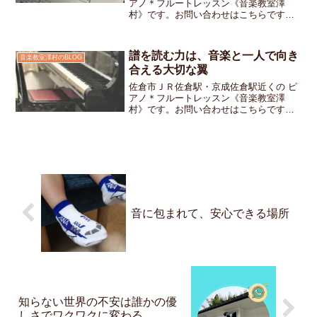
アノ＊フルートレッスン《音楽教室澤
村》です。お問い合わせはこちらです
「次はモーツァルトの作品だね」と言い
ながらページをめくったとき小学生の女
の子ちゃんがふと、こう聞いてきました
譜を読む力は、音楽と一人で向き
音楽教室澤村のBLOG
「どっちのモーツァルト？」...
合える大切な翼
佐倉市ＪＲ佐倉駅・京成佐倉駅近くの ピ
アノ＊フルートレッスン《音楽教室澤
村》です。お問い合わせはこちらです小
２の女の子ちゃんがレッスンにやってき
て「昨日ママと映画『鬼滅の刃』を観た
よ！」と目を輝かせ主題歌のサビを歌い
ながら弾いてくれました私...
音に包まれて、安心できる場所
知らない世界の不安は誰かの優
しさでワクワクに変わる