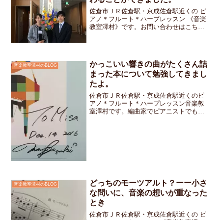
佐倉市ＪＲ佐倉駅・京成佐倉駅近くの ピ
アノ＊フルート＊ハープレッスン 《音楽
教室澤村》です。お問い合わせはこちら
です。ピアニストの柴垣健一さんをお迎
えしてのサマーコンサート vol.9大盛況
の内に幕を閉じました。暑い中わざわざ
お越しください...
かっこいい響きの曲がたくさん詰
音楽教室澤村のBLOG
まった本について勉強してきまし
たよ。
佐倉市ＪＲ佐倉駅・京成佐倉駅近くのピ
アノ＊フルート＊ハープレッスン音楽教
室澤村です。編曲家でピアニストでもあ
る鈴木まり先生のはじめてのガーシュイ
ンのセミナーに参加してきました。一人
の作曲家の作品だけにとどまらず色々な
時代や国の音楽にたくさん...
どっちのモーツアルト？ーー小さ
音楽教室澤村のBLOG
な問いに、音楽の想いが重なった
とき
佐倉市ＪＲ佐倉駅・京成佐倉駅近くの ピ