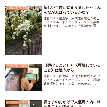
新しい年度が始まりました～！み
音楽教室澤村のBLOG
んながんばっているかな？
佐倉市ＪＲ佐倉駅・京成佐倉駅近くのピ
アノ＊フルート＊ハープレッスン音楽教
室澤村です。この春から「小学校に通う
んだよ」とか「クラス替えがあったん
だ」とか聞いてみんな新しい環境には慣
れたかなぁ？？？ってチョット気になっ
ています。（中学校に、高校...
《弾けること》と《理解している
音楽教室澤村のBLOG
こと》は違うから
佐倉市ＪＲ佐倉駅・京成佐倉駅近くの ピ
アノ＊フルート＊ハープレッスン 《音楽
教室澤村》です。お問い合わせはこちら
です。4月に入ってからタブレットを使っ
て音符を読むことをレッスンに取り入れ
ています。おウチでの練習をシッカリと
してお教室ではスラ...
皆さまのおかげで大盛況の内に終
音楽教室澤村のBLOG
わることができました。