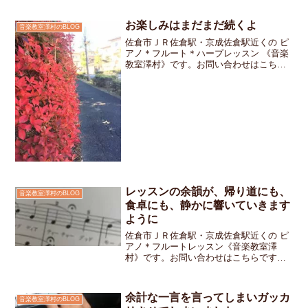
お楽しみはまだまだ続くよ
音楽教室澤村のBLOG
佐倉市ＪＲ佐倉駅・京成佐倉駅近くの ピ
アノ＊フルート＊ハープレッスン 《音楽
教室澤村》です。お問い合わせはこちら
です。発表会が終わってホッとしたのも
束の間次のイベントに向かっています。
次は「イオンモール成田」でのキッズフ
ェスの参加です。近隣...
レッスンの余韻が、帰り道にも、
音楽教室澤村のBLOG
食卓にも、静かに響いていきます
ように
佐倉市ＪＲ佐倉駅・京成佐倉駅近くの ピ
アノ＊フルートレッスン《音楽教室澤
村》です。お問い合わせはこちらですレ
ッスンをスタートして3ヶ月になる女の子
ちゃん今日のレッスンでは楽譜の中に
「フェルマータ」が出てきました「音を
余計な一言を言ってしまいガッカ
音楽教室澤村のBLOG
長く伸ばす記号なんだけど...