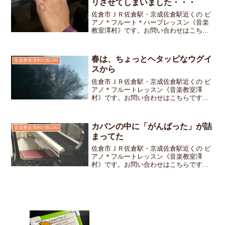
リさせてしまいました・・・
佐倉市ＪＲ佐倉駅・京成佐倉駅近くの ピ
アノ＊フルート＊ハープレッスン《音楽
教室澤村》です。お問い合わせはこちら
ですピアノの先生なのでレッスン中は生
徒さんの楽譜か手を見ている事がほとん
どです小学校6年生の女の子のレッスン時
春は、ちょっとヘタッピなウグイ
音楽教室澤村のBLOG
のこと左手の小指付け...
スから
佐倉市ＪＲ佐倉駅・京成佐倉駅近くの ピ
アノ＊フルートレッスン《音楽教室澤
村》です。お問い合わせはこちらです今
朝、朝食を食べていると、家の近くの雑
木林からウグイスの鳴き声が聞こえてき
ました春になると聞こえてくる「ホ〜ホ
カバンの中に「がんばった」が詰
音楽教室澤村のBLOG
ケキョ」の声でも、この時...
まってた
佐倉市ＪＲ佐倉駅・京成佐倉駅近くの ピ
アノ＊フルートレッスン《音楽教室澤
村》です。お問い合わせはこちらです先
週のレッスンでテキストを全部持ってく
るのをうっかり忘れてしまった小学生の
生徒さん「今日はバッチリだよ！」と笑
顔でやってきた今週のレッ...