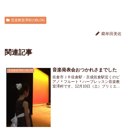
音楽教室澤村のBLOG
藺牟田美佐
関連記事
音楽発表会おつかれさまでした
音楽教室澤村のBLOG
佐倉市ＪＲ佐倉駅・京成佐倉駅近くのピ
アノ＊フルート＊ハープレッスン音楽教
室澤村です。12月10日（土）プリミエー
ル酒々井に於いて音楽発表会が開催され
ました。当日はたくさんのお客様にご来
場いただき大盛況のうちに無事終了いた
しました。生徒さんは...