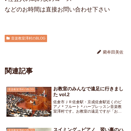
などのお時間は直接お問い合わせ下さい
音楽教室澤村のBLOG
藺牟田美佐
関連記事
お教室のみんなで遠足に行きまし
音楽教室澤村のBLOG
た vol.2
佐倉市ＪＲ佐倉駅・京成佐倉駅近くのピ
アノ＊フルート＊ハープレッスン音楽教
室澤村です。お教室の遠足ですが「お教
室の生徒さんだけではなく、ご家族も参
加できますよ」というご案内をしました
ので、たくさんの方にご参加いただきま
スイミング→ピアノ 習い事のハ
した。きのうの遠足の記事...
音楽教室澤村のBLOG