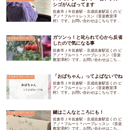
シゴがんばってます
佐倉市ＪＲ佐倉駅・京成佐倉駅近くの ピ
アノ＊フルートレッスン《音楽教室澤
村》です。お問い合わせはこちらです私
のお教室では事前にご連絡をいただけれ
ば振替レッスンを行っております小学生
の女の子ちゃん塾や他の習いごとで忙し
ガツンっ！と叱られて心から反省
音楽教室澤村のBLOG
い合間をぬって振替レッス...
したので気になる事
佐倉市ＪＲ佐倉駅・京成佐倉駅近くの ピ
アノ＊フルート＊ハープレッスン《音楽
教室澤村》です。お問い合わせはこちら
です。毎日ぐったりするほど暑い日が続
いています。いつもとは違う夏 皆さん
はどのように過ごされているのでしょ
「おばちゃん」ってよばないでね
音楽教室澤村のBLOG
う。私は今年はどこにも出...
佐倉市ＪＲ佐倉駅・京成佐倉駅近くの ピ
アノ＊フルートレッスン《音楽教室澤
村》です。お問い合わせはこちらです私
のお教室には、いろいろな年代の生徒さ
んが通っています個人レッスンなので、
それぞれのご都合に合わせた時間帯にい
らっしゃいますだから前後...
鍵はこんなところにも！
音楽教室澤村のBLOG
佐倉市ＪＲ佐倉駅・京成佐倉駅近くの ピ
アノ＊フルート＊ハープレッスン 《音楽
教室澤村》です。お問い合わせはこちら