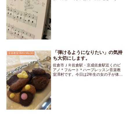
です。今年は今日で最後だねとテキスト
を広げると楽譜の端に何やら書き込まれ
ています。「せんせ～ピアノの鍵盤って
いくつあるの？」「ど...
「弾けるようになりたい」の気持
音楽教室澤村のBLOG
ち大切にします。
佐倉市ＪＲ佐倉駅・京成佐倉駅近くのピ
アノ＊フルート＊ハープレッスン音楽教
室澤村です。今日は2年生の女の子が体験
レッスンに来ました。「弾けるようにな
りたい」という気持ちがあってレッスン
を受けたいと自分で決めたそうです。お
うちには楽器があるとの...