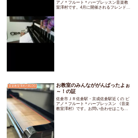
アノ＊フルート＊ハープレッスン音楽教
室澤村です。4月に開催されるフレンドリ
ーシップコンサートに向けて「一緒に合
わせの練習をしました。とっても楽しか
ったようです」と小学2年生ペアのママさ
んからＬＩＮＥが来ま...
お教室のみんなががんばったよぉ
音楽教室澤村のBLOG
～！の証
佐倉市ＪＲ佐倉駅・京成佐倉駅近くの ピ
アノ＊フルート＊ハープレッスン 《音楽
教室澤村》です。お問い合わせはこちら
です。昨日で2017年のレッスンは終了し
ました。お教室の冬休みを利用してピア
ノの修理をお願いしました。ピアノは木
や金属そしてフェ...