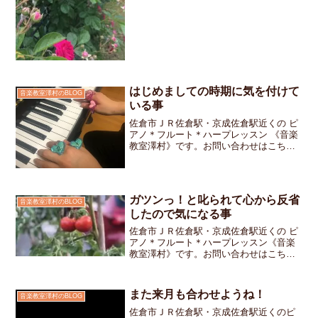
週」とテキストを閉じると小...
はじめましての時期に気を付けて
音楽教室澤村のBLOG
いる事
佐倉市ＪＲ佐倉駅・京成佐倉駅近くの ピ
アノ＊フルート＊ハープレッスン 《音楽
教室澤村》です。お問い合わせはこちら
です。先週末の運動会はお天気に恵まれ
小学生は真っ黒に日焼けした笑顔でお教
室に入ってきます。この春からレッスン
をスタートしたチビッ...
ガツンっ！と叱られて心から反省
音楽教室澤村のBLOG
したので気になる事
佐倉市ＪＲ佐倉駅・京成佐倉駅近くの ピ
アノ＊フルート＊ハープレッスン《音楽
教室澤村》です。お問い合わせはこちら
です。毎日ぐったりするほど暑い日が続
いています。いつもとは違う夏 皆さん
はどのように過ごされているのでしょ
また来月も合わせようね！
音楽教室澤村のBLOG
う。私は今年はどこにも出...
佐倉市ＪＲ佐倉駅・京成佐倉駅近くのピ