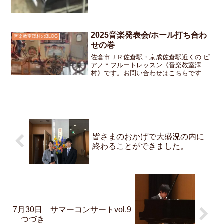
2025音楽発表会/ホール打ち合わ
音楽教室澤村のBLOG
せの巻
佐倉市ＪＲ佐倉駅・京成佐倉駅近くの ピ
アノ＊フルートレッスン《音楽教室澤
村》です。お問い合わせはこちらです発
表会が終わってようやく少しずつ振り返
る時間が持てるようになりました今年も
たくさんの生徒さんがそれぞれの音を紡
いでくれた音楽発表会本番...
皆さまのおかげで大盛況の内に
終わることができました。
7月30日 サマーコンサートvol.9
つづき