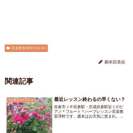
音楽教室澤村のBLOG
藺牟田美佐
関連記事
最近レッスン終わるの早くない？
音楽教室澤村のBLOG
佐倉市ＪＲ佐倉駅・京成佐倉駅近くのピ
アノ＊フルート＊ハープレッスン音楽教
室澤村です。週末はお天気に恵まれ、佐
倉市内の小学校の運動会が無事に開催さ
れたようでよかったです。先日 レッス
ンが終わり「今日は、ここまでまた来