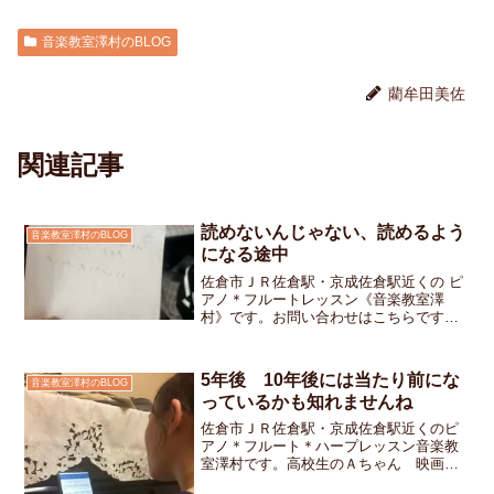
音楽教室澤村のBLOG
藺牟田美佐
関連記事
読めないんじゃない、読めるよう
音楽教室澤村のBLOG
になる途中
佐倉市ＪＲ佐倉駅・京成佐倉駅近くの ピ
アノ＊フルートレッスン《音楽教室澤
村》です。お問い合わせはこちらですレ
ッスンを始めようとして「さてと」と楽
譜を開いた瞬間生徒さんの楽譜の間から
小さなメモがパラパラと落ちてきました
5年後 10年後には当たり前にな
音楽教室澤村のBLOG
何だろう？と思って聞いて...
っているかも知れませんね
佐倉市ＪＲ佐倉駅・京成佐倉駅近くのピ
アノ＊フルート＊ハープレッスン音楽教
室澤村です。高校生のＡちゃん 映画
「ＬＡ ＬＡ ＬＡＮＤ」を観て「超