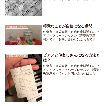
です。「やればやっただけ上手になる」
楽器上達への道のりはそんな単純なもの
ではありません。何か月も練習を積み重
ねてきたのに本番前に...
得意なことが自信になる瞬間
音楽教室澤村のBLOG
佐倉市ＪＲ佐倉駅・京成佐倉駅近くの ピ
アノ＊フルートレッスン《音楽教室澤
村》です。お問い合わせはこちらです冬
休み前の学校で「得意なことを発表する
お楽しみ会」があるからと生徒さんが相
談してくれました「発表会で弾いたあの
曲を、弾こうかな～」でも...
ピアノと仲良しさんになる方法と
音楽教室澤村のBLOG
は？
佐倉市ＪＲ佐倉駅・京成佐倉駅近くの ピ
アノ＊フルート＊ハープレッスン 《音楽
教室澤村》です。お問い合わせはこちら
です。小学一年生の女の子お教室からす
ぐ近くに住んでいるのでパタパタ～っと
走って来て「ただいまぁ～」とちょっと
ふざけてご挨拶しなが...