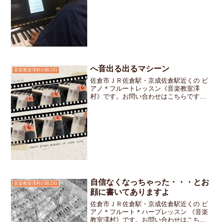
感動したぁ～！ あの曲を弾きたいから
楽譜持ってきちゃった」とカバンからタ
ブレットを出してピアノの譜...
へ音出る出るマシーン
音楽教室澤村のBLOG
佐倉市ＪＲ佐倉駅・京成佐倉駅近くの ピ
アノ＊フルートレッスン《音楽教室澤
村》です。お問い合わせはこちらです
「楽譜って読むのが難しそう…」と思っ
てしまうと最初の一歩でつまづいてしま
いがちです「できな～い」と感じてしま
う前に私のお教室では色々な...
自信なくなっちゃった・・・とお
音楽教室澤村のBLOG
顔に書いてありますよ
佐倉市ＪＲ佐倉駅・京成佐倉駅近くの ピ
アノ＊フルート＊ハープレッスン 《音楽
教室澤村》です。お問い合わせはこちら