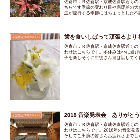
佐倉市ＪＲ佐倉駅・京成佐倉駅近くの
ちらです季節の変わり目や寒暖差の大
症が流行する季節にはちょっとした不調
歯を食いしばって頑張るより
音楽教室澤村のBLOG
佐倉市ＪＲ佐倉駅・京成佐倉駅近くの
わせはこちらです。冬休みは○○に遊
子を楽しそうに生徒さん達は話してくれま
2018 音楽発表会 ありがと
音楽教室澤村のBLOG
佐倉市ＪＲ佐倉駅・京成佐倉駅近くの
わせはこちらです。2018年の音楽
そしてご出演の皆さんお疲れさまでした。